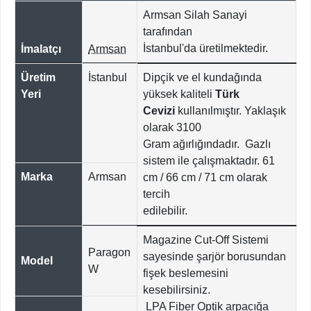
Armsan Silah Sanayi
tarafından
İstanbul'da
üretilmektedir.
İmalatçı
Armsan
Üretim
İstanbul
Dipçik ve el kundağında
Yeri
yüksek kaliteli
Türk
Cevizi
kullanılmıştır. Yaklaşık
olarak 3100
Gram ağırlığındadır. Gazlı
sistem ile çalışmaktadır. 61
Marka
Armsan
cm / 66 cm / 71 cm olarak
tercih
edilebilir.
Magazine Cut-Off Sistemi
Paragon
sayesinde şarjör borusundan
Model
W
fişek beslemesini
kesebilirsiniz.
LPA Fiber Optik arpacığa