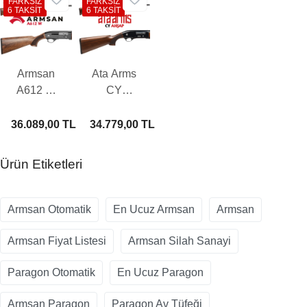
FARKSIZ
FARKSIZ
6 TAKSİT
6 TAKSİT
Armsan
Ata Arms
A612 W
CY
Otomatik
Ahşap
Av Tüfeği
Otomatik
36.089,00 TL
34.779,00 TL
Av Tüfeği
Ürün Etiketleri
Armsan Otomatik
En Ucuz Armsan
Armsan
Armsan Fiyat Listesi
Armsan Silah Sanayi
Paragon Otomatik
En Ucuz Paragon
Armsan Paragon
Paragon Av Tüfeği