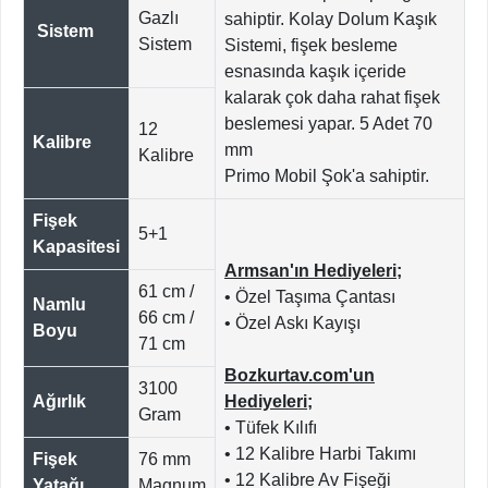
Gazlı
sahiptir. Kolay Dolum Kaşık
Sistem
Sistem
Sistemi, fişek besleme
esnasında kaşık içeride
kalarak çok daha rahat fişek
beslemesi yapar. 5 Adet 70
12
Kalibre
mm
Kalibre
Primo Mobil Şok'a sahiptir.
Fişek
5+1
Kapasitesi
Armsan'ın Hediyeleri;
61 cm /
• Özel Taşıma Çantası
Namlu
66 cm /
• Özel Askı Kayışı
Boyu
71 cm
Bozkurtav.com'un
3100
Ağırlık
Hediyeleri;
Gram
• Tüfek Kılıfı
• 12 Kalibre Harbi Takımı
Fişek
76 mm
• 12 Kalibre Av Fişeği
Yatağı
Magnum