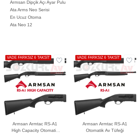
Armsan Dipçik Açı Ayar Pulu
Ata Arms Neo Serisi
En Ucuz Otoma
Ata Neo 12
VADE FARKSIZ 6 TAKSİT
VADE FARKSIZ 6 TAKSİT
Armsan Armtac RS-A1
Armsan Armtac RS-A1
High Capacity Otomatik
Otomatik Av Tüfeği
Av Tüfeği