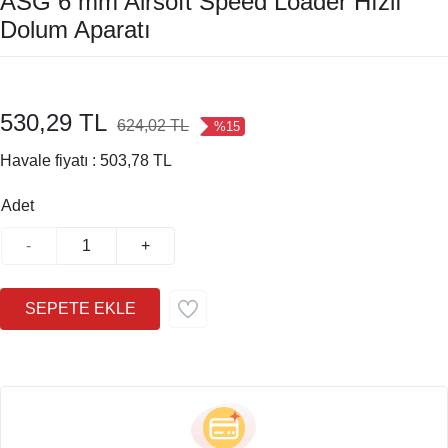
ASG 6 mm Airsoft Speed Loader Hızlı
Dolum Aparatı
530,29 TL
624,02 TL
%15
Havale fiyatı :
503,78 TL
Adet
-
+