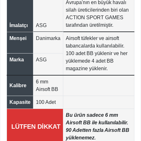
Avrupa'nın en büyük havalı
silah üreticilerinden biri olan
ACTION SPORT GAMES
tarafından üretilmiştir.
İmalatçı
ASG
Menşei
Danimarka
Airsoft tüfekler ve airsoft
tabancalarda kullanılabilir.
100 adet BB yüklenir ve her
Marka
ASG
yüklemede 4 adet BB
magazine yüklenir.
6 mm
Kalibre
Airsoft BB
Kapasite
100 Adet
Bu ürün sadece 6 mm
Airsoft BB ile kullanılabilir.
LÜTFEN DİKKAT
90 Adetten fazla Airsoft BB
yüklenemez.