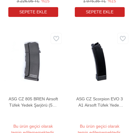
3.226,05 TL
%15
1.075,35 TL
%15
ASG CZ 805 BREN Airsoft
ASG CZ Scorpion EVO 3
Tüfek Yedek Şarjörü (550
A1 Airsoft Tüfek Yedek
Adet)
Şarjörü (75 Adet)
Bu ürün geçici olarak
Bu ürün geçici olarak
temin edilememektedir.
temin edilememektedir.