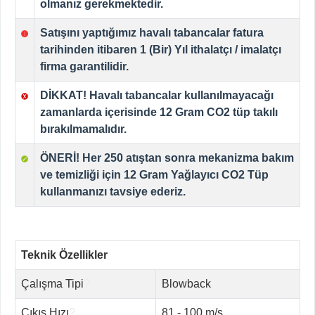
olmanız gerekmektedir.
Satışını yaptığımız havalı tabancalar fatura
tarihinden itibaren 1 (Bir) Yıl ithalatçı / imalatçı
firma garantilidir.
DİKKAT!
Havalı tabancalar
kullanılmayacağı
zamanlarda içerisinde
12 Gram CO2
tüp takılı
bırakılmamalıdır.
ÖNERİ! Her 250 atıştan sonra mekanizma bakım
ve temizliği için
12 Gram Yağlayıcı CO2 Tüp
kullanmanızı tavsiye ederiz.
Teknik Özellikler
Çalışma Tipi
?
Blowback
Çıkış Hızı
?
81 - 100 m/s