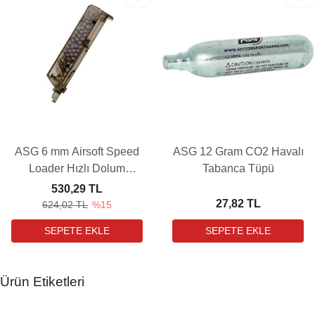
ASG 6 mm Airsoft Speed
ASG 12 Gram CO2 Havalı
Loader Hızlı Dolum
Tabanca Tüpü
Aparatı
530,29 TL
27,82 TL
624,02 TL
%15
Ürün Etiketleri