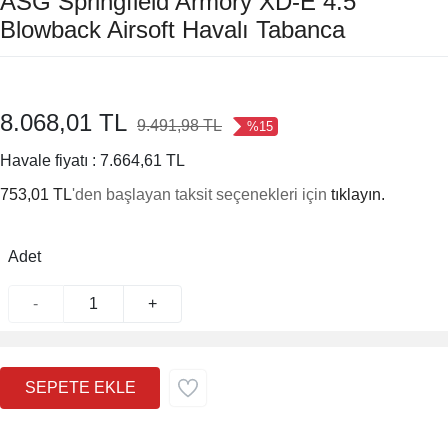
ASG Springfield Armory XD-E 4.5
Blowback Airsoft Havalı Tabanca
8.068,01 TL
9.491,98 TL
%15
Havale fiyatı :
7.664,61 TL
753,01 TL
'den başlayan taksit seçenekleri için
tıklayın.
Adet
-
+