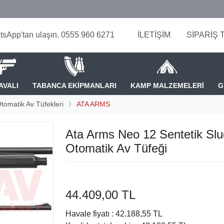
tsApp'tan ulaşın. 0555 960 6271
İLETİŞİM
SİPARİŞ 
AVALI
TABANCA EKİPMANLARI
KAMP MALZEMELERİ
G
tomatik Av Tüfekleri
ATA ARMS
Ata Arms Neo 12 Sentetik Slu
Otomatik Av Tüfeği
44.409,00 TL
Havale fiyatı :
42.188,55 TL