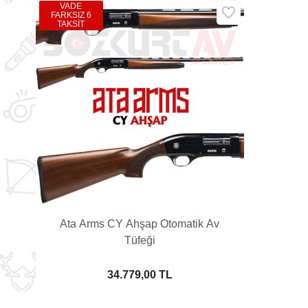
VADE
FARKSIZ 6
TAKSİT
Ata Arms CY Ahşap Otomatik Av
Tüfeği
34.779,00 TL