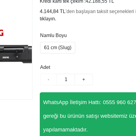
Kredi kartı tek çekim :
42.188,55 TL
4.144,84 TL
'den başlayan taksit seçenekleri 
tıklayın.
Namlu Boyu
61 cm (Slug)
Adet
-
+
WhatsApp İletişim Hattı: 0555 960 62
gereği bu ürünün satışı websitemiz üz
yapılamamaktadır.