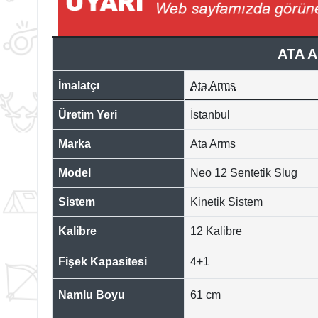
ATA 
İmalatçı
Ata Arms
Üretim Yeri
İstanbul
Marka
Ata Arms
Model
Neo 12 Sentetik Slug
Sistem
Kinetik Sistem
Kalibre
12 Kalibre
Fişek Kapasitesi
4+1
Namlu Boyu
61 cm