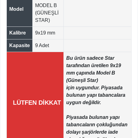
MODEL B
Model
(GÜNEŞLİ
STAR)
Kalibre
9x19 mm
Kapasite
9 Adet
Bu ürün sadece Star
tarafından üretilen 9x19
mm çapında Model B
(Güneşli Star)
için uygundur. Piyasada
bulunan yapı tabancalara
LÜTFEN DİKKAT
uygun değildir.
Piyasada bulunan yapı
tabancaların çokluğundan
dolayı şarjörlerde iade