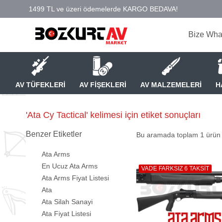
Bize Wha
AV TÜFEKLERİ
AV FİŞEKLERİ
AV MALZEMELERİ
H
'Ata Cy Tactical' kelimesi için etiket sonuçları
Benzer Etiketler
Bu aramada toplam
1
ürün l
Ata Arms
En Ucuz Ata Arms
VADE FARKSIZ 6 TAKSİT
Ata Arms Fiyat Listesi
Ata
Ata Silah Sanayi
Ata Fiyat Listesi