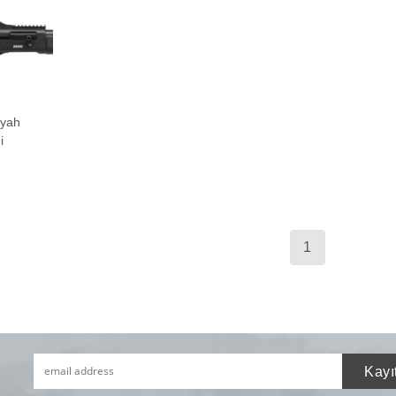
iyah
i
1