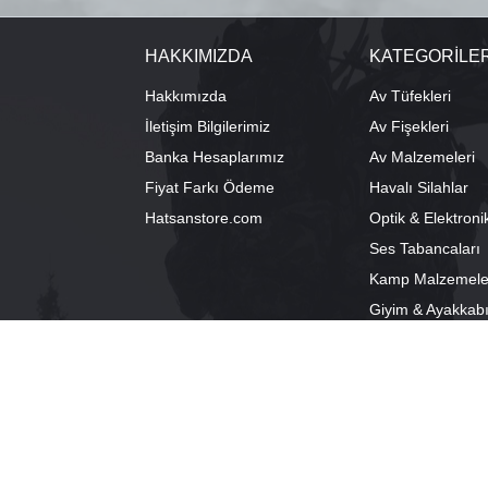
HAKKIMIZDA
KATEGORİLE
Hakkımızda
Av Tüfekleri
İletişim Bilgilerimiz
Av Fişekleri
Banka Hesaplarımız
Av Malzemeleri
Fiyat Farkı Ödeme
Havalı Silahlar
Hatsanstore.com
Optik & Elektroni
Ses Tabancaları
Kamp Malzemele
Giyim & Ayakkab
info@bozkurtav.com
Merkez: Ala
0555 960 6271
Şube: Alacam
0224 224 9818 / 0543 224 9818 (pbx)