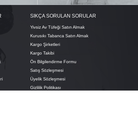
R
SIKÇA SORULAN SORULAR
Yivsiz Av Tüfeği Satın Almak
Kurusıkı Tabanca Satın Almak
Kargo Şirketleri
Kargo Takibi
k
Ön Bilgilendirme Formu
Satış Sözleşmesi
ri
Üyelik Sözleşmesi
ı
Gizlilik Politikası
camescit Mah. Kümbet Sokak No:4/A Osmangazi/BURSA
escit Mah. Çancılar Cad. No:38 Osmangazi/BURSA