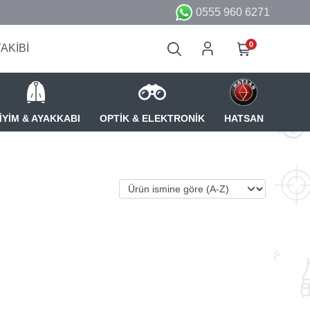
0555 960 6271
0
TAKİBİ
İYİM & AYAKKABI
OPTİK & ELEKTRONİK
HATSAN