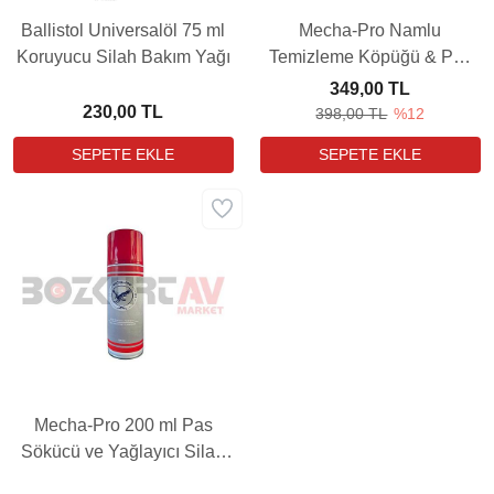
Ballistol Universalöl 75 ml
Mecha-Pro Namlu
Koruyucu Silah Bakım Yağı
Temizleme Köpüğü & Pas
Sökücü ve Yağlayıcı Set
349,00 TL
230,00 TL
398,00 TL
%12
Mecha-Pro 200 ml Pas
Sökücü ve Yağlayıcı Silah
Bakım Yağı