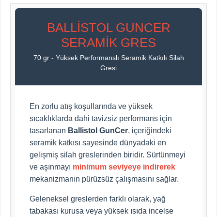
BALLISTOL GUNCER
SERAMIK GRES
70 gr - Yüksek Performanslı Seramik Katkılı Silah
Gresi
En zorlu atış koşullarında ve yüksek
sıcaklıklarda dahi tavizsiz performans için
tasarlanan
Ballistol GunCer
, içeriğindeki
seramik katkısı sayesinde dünyadaki en
gelişmiş silah greslerinden biridir. Sürtünmeyi
ve aşınmayı
minimum seviyeye indirerek
mekanizmanın pürüzsüz çalışmasını sağlar.
Geleneksel greslerden farklı olarak, yağ
tabakası kurusa veya yüksek ısıda incelse