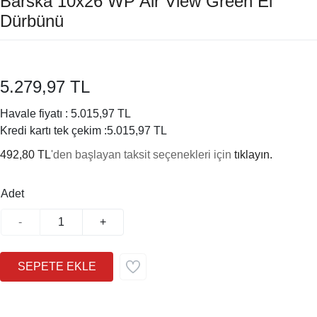
Barska 10x26 WP Air View Green El
Dürbünü
5.279,97 TL
Havale fiyatı :
5.015,97 TL
Kredi kartı tek çekim :
5.015,97 TL
492,80 TL
'den başlayan taksit seçenekleri için
tıklayın.
Adet
-
+