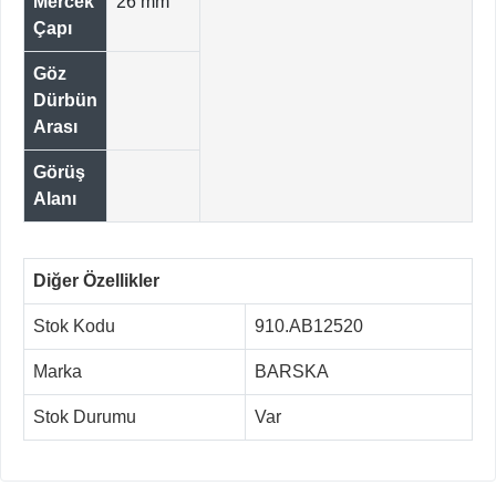
Mercek
26 mm
Çapı
Göz
Dürbün
Arası
Görüş
Alanı
Diğer Özellikler
Stok Kodu
910.AB12520
Marka
BARSKA
Stok Durumu
Var