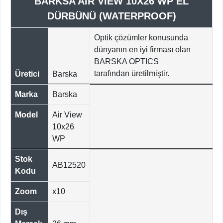
BARKSA AIR VIEW 10X26 WP EL
DÜRBÜNÜ (WATERPROOF)
Optik çözümler konusunda
dünyanın en iyi firması olan
BARSKA OPTICS
tarafından üretilmiştir.
Üretici
Barska
Marka
Barska
Model
Air View
10x26
WP
Stok
AB12520
Kodu
Zoom
x10
Dış