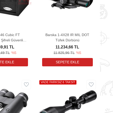
,46 Cubic FT
Barska 1-4X28 IR MIL DOT
 Şifreli Güvenlik
Tüfek Dürbünü
asası
59,91 TL
11.234,66 TL
,49 TL
%5
11.825,96 TL
%5
VADE FARKSIZ 6 TAKSİT