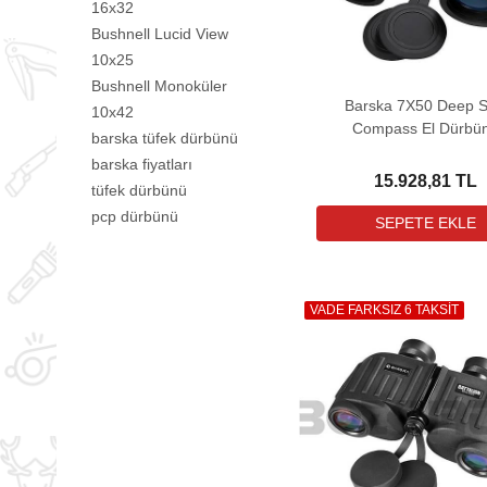
16x32
Bushnell Lucid View
10x25
Bushnell Monoküler
Barska 7X50 Deep 
10x42
Compass El Dürbü
barska tüfek dürbünü
barska fiyatları
15.928,81 TL
tüfek dürbünü
pcp dürbünü
VADE FARKSIZ 6 TAKSİT