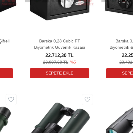
ifreli
Barska 0,28 Cubic FT
Barska 0
Biyometrik Güvenlik Kasası
Biyometrik &
K
22.712,30 TL
22.2
23.907,68 TL
%5
23.431