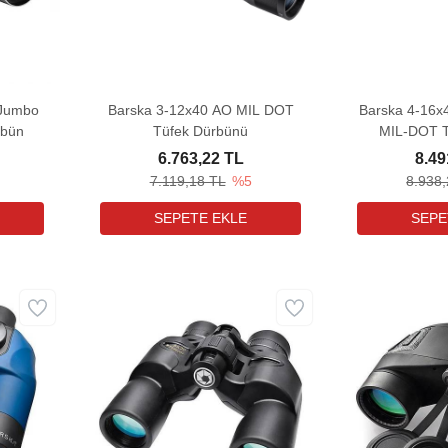
Jumbo
Barska 3-12x40 AO MIL DOT
Barska 4-16x4
rbün
Tüfek Dürbünü
MIL-DOT T
6.763,22 TL
8.49
7.119,18 TL
%5
8.938