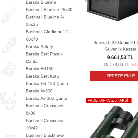
Barska Blueline
Bushnell Blueline 25x30
Bushnell Blueline 8-
25x25
Bushnell Gladiator 12-
60x70
Barska 0,23 Cubic FT Ş
Barska Safety
Güvenlik Kasası
Barska Sert Plastik
9.661,53 TL
Çanta
10.170,03 TL
%5
Barska Hd150
Barska Sert Kutu
Barska Hd-150 Çanta
Barska Ax300
Barska Ax-300 Çanta
VADE FARKSIZ 6 TAKSİT
Bushnell Crossover
8x30
Bushnell Crossover
10x42
Bushnell Blackhawk