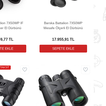
alion 7X50WP IF
Barska Battalion 7X50WP
er El Dürbünü
Mesafe Ölçerli El Dürbünü
76,77 TL
17.955,91 TL
 TAKSİT