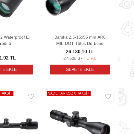
2 Waterproof El
Barska 2,5-15x56 mm AR6
rbünü
MIL-DOT Tüfek Dürbünü
26.130,10 TL
1,92 TL
27.505,37 TL
%5
 TAKSİT
VADE FARKSIZ 6 TAKSİT