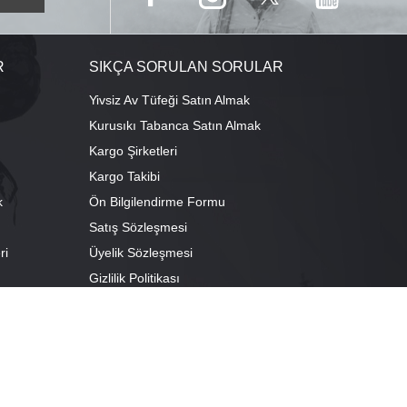
R
SIKÇA SORULAN SORULAR
Yivsiz Av Tüfeği Satın Almak
Kurusıkı Tabanca Satın Almak
Kargo Şirketleri
Kargo Takibi
k
Ön Bilgilendirme Formu
Satış Sözleşmesi
ri
Üyelik Sözleşmesi
ı
Gizlilik Politikası
camescit Mah. Kümbet Sokak No:4/A Osmangazi/BURSA
escit Mah. Çancılar Cad. No:38 Osmangazi/BURSA