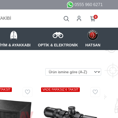
0555 960 6271
0
TAKİBİ
İYİM & AYAKKABI
OPTİK & ELEKTRONİK
HATSAN
 TAKSİT
VADE FARKSIZ 6 TAKSİT