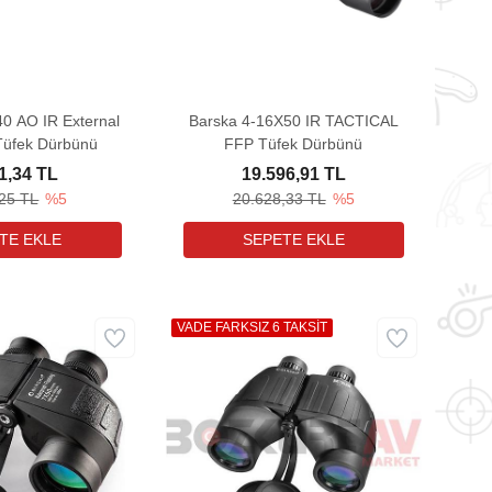
0 AO IR External
Barska 4-16X50 IR TACTICAL
üfek Dürbünü
FFP Tüfek Dürbünü
1,34 TL
19.596,91 TL
,25 TL
%5
20.628,33 TL
%5
VADE FARKSIZ 6 TAKSİT