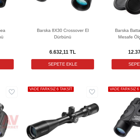
Sea
Barska 8X30 Crossover El
Barska Batt
nü
Dürbünü
Mesafe Ölç
6.632,11 TL
12.3
VADE FARKSIZ 6 TAKSİT
VADE FARKSIZ 6