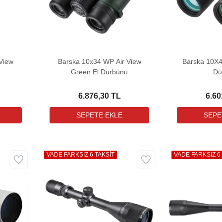
View
Barska 10x34 WP Air View
Barska 10X4
ü
Green El Dürbünü
Dü
6.876,30 TL
6.60
VADE FARKSIZ 6 TAKSİT
VADE FARKSIZ 6