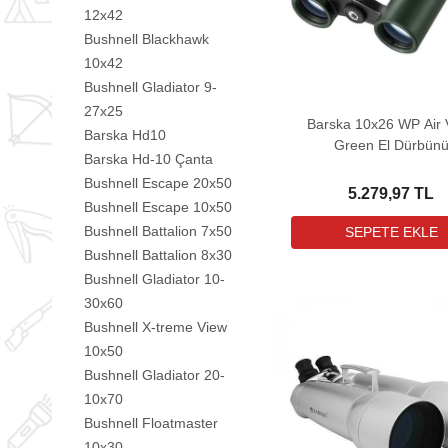
12x42
Bushnell Blackhawk
10x42
Bushnell Gladiator 9-
27x25
Barska 10x26 WP Air 
Barska Hd10
Green El Dürbün
Barska Hd-10 Çanta
Bushnell Escape 20x50
5.279,97 TL
Bushnell Escape 10x50
Bushnell Battalion 7x50
Bushnell Battalion 8x30
Bushnell Gladiator 10-
30x60
Bushnell X-treme View
10x50
Bushnell Gladiator 20-
10x70
Bushnell Floatmaster
10x30