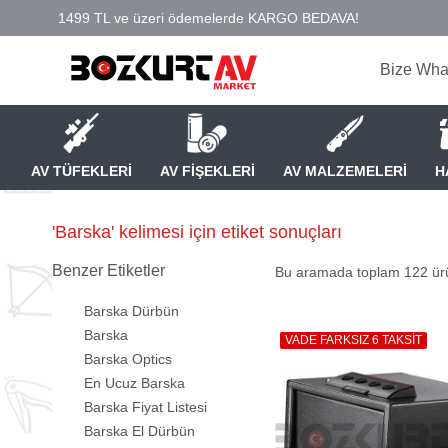
Bize Wha
AV TÜFEKLERİ
AV FİŞEKLERİ
AV MALZEMELERİ
H
'Barska' kelimesi için etiket sonuçları
Benzer Etiketler
Bu aramada toplam
122
ürü
Barska Dürbün
Barska
VADE FARKSIZ 6 TAKSİT
Barska Optics
En Ucuz Barska
Barska Fiyat Listesi
Barska El Dürbün