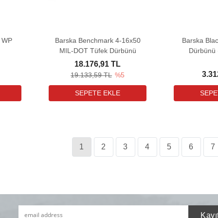
0 WP
Barska Benchmark 4-16x50
Barska Bla
MIL-DOT Tüfek Dürbünü
Dürbünü 
18.176,91 TL
3.31
19.133,59 TL
%5
1
2
3
4
5
6
7