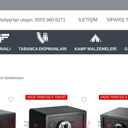
tsApp'tan ulaşın. 0555 960 6271
İLETİŞİM
SİPARİŞ 
AVALI
TABANCA EKİPMANLARI
KAMP MALZEMELERİ
G
n listeleniyor.
VADE FARKSIZ 6 TAKSİT
VADE FARKSIZ 6