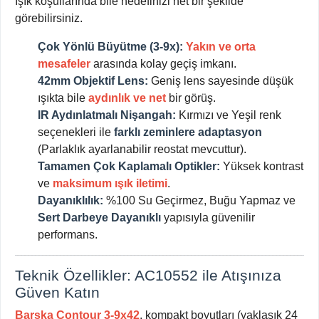
ışık koşullarında bile hedefinizi net bir şekilde
görebilirsiniz.
Çok Yönlü Büyütme (3-9x):
Yakın ve orta
mesafeler
arasında kolay geçiş imkanı.
42mm Objektif Lens:
Geniş lens sayesinde düşük
ışıkta bile
aydınlık ve net
bir görüş.
IR Aydınlatmalı Nişangah:
Kırmızı ve Yeşil renk
seçenekleri ile
farklı zeminlere adaptasyon
(Parlaklık ayarlanabilir reostat mevcuttur).
Tamamen Çok Kaplamalı Optikler:
Yüksek kontrast
ve
maksimum ışık iletimi
.
Dayanıklılık:
%100 Su Geçirmez, Buğu Yapmaz ve
Sert Darbeye Dayanıklı
yapısıyla güvenilir
performans.
Teknik Özellikler: AC10552 ile Atışınıza
Güven Katın
Barska Contour 3-9x42
, kompakt boyutları (yaklaşık 24