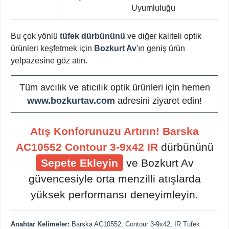
Uyumluluğu
Bu çok yönlü
tüfek dürbününü
ve diğer kaliteli optik
ürünleri keşfetmek için
Bozkurt Av
'ın geniş ürün
yelpazesine göz atın.
Tüm avcılık ve atıcılık optik ürünleri için hemen
www.bozkurtav.com
adresini ziyaret edin!
Atış Konforunuzu Artırın!
Barska
AC10552 Contour 3-9x42 IR
dürbününü
Sepete Ekleyin
ve Bozkurt Av
güvencesiyle orta menzilli atışlarda
yüksek performansı deneyimleyin.
Anahtar Kelimeler:
Barska AC10552, Contour 3-9x42, IR Tüfek