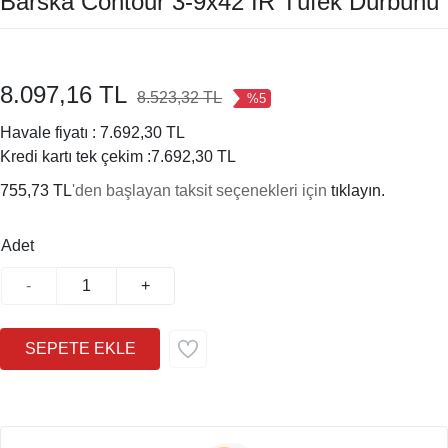
Barska Contour 3-9x42 IR Tüfek Dürbünü
8.097,16 TL
8.523,32 TL
%5
Havale fiyatı :
7.692,30 TL
Kredi kartı tek çekim :
7.692,30 TL
755,73 TL
'den başlayan taksit seçenekleri için
tıklayın.
Adet
-
+