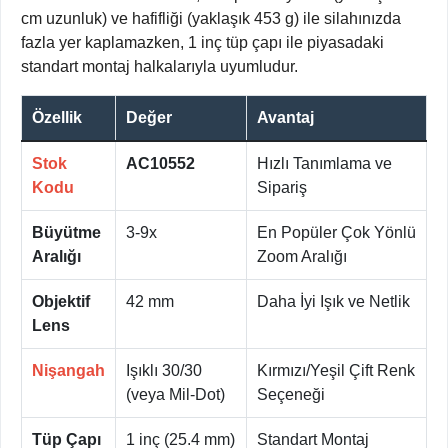
cm uzunluk) ve hafifliği (yaklaşık 453 g) ile silahınızda
fazla yer kaplamazken, 1 inç tüp çapı ile piyasadaki
standart montaj halkalarıyla uyumludur.
Özellik
Değer
Avantaj
Stok
AC10552
Hızlı Tanımlama ve
Kodu
Sipariş
Büyütme
3-9x
En Popüler Çok Yönlü
Aralığı
Zoom Aralığı
Objektif
42 mm
Daha İyi Işık ve Netlik
Lens
Nişangah
Işıklı 30/30
Kırmızı/Yeşil Çift Renk
(veya Mil-Dot)
Seçeneği
Tüp Çapı
1 inç (25.4 mm)
Standart Montaj