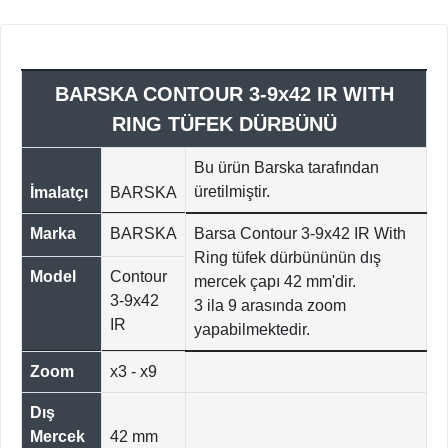
BARSKA CONTOUR 3-9x42 IR WITH
RING TÜFEK DÜRBÜNÜ
Bu ürün Barska tarafından
üretilmiştir.
İmalatçı
BARSKA
Marka
BARSKA
Barsa Contour 3-9x42 IR With
Ring tüfek dürbününün dış
Model
Contour
mercek çapı 42 mm'dir.
3-9x42
3 ila 9 arasında zoom
IR
yapabilmektedir.
Zoom
x3 - x9
Dış
Mercek
42 mm