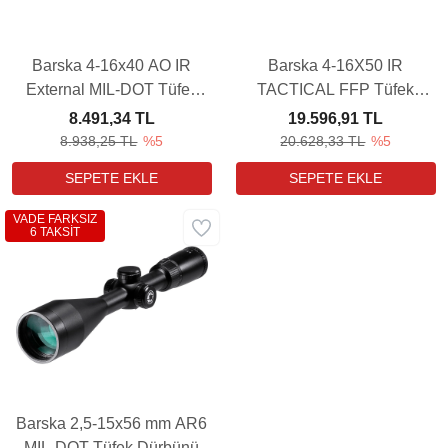
Barska 4-16x40 AO IR
Barska 4-16X50 IR
External MIL-DOT Tüfek
TACTICAL FFP Tüfek
Dürbünü
Dürbünü
8.491,34 TL
19.596,91 TL
8.938,25 TL
%5
20.628,33 TL
%5
VADE FARKSIZ
6 TAKSİT
Barska 2,5-15x56 mm AR6
MIL-DOT Tüfek Dürbünü