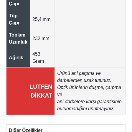
Çapı
Tüp
25,4 mm
Çapı
Toplam
232 mm
Uzunluk
453
Ağırlık
Gram
Ürünü ani çarpma ve
darbelerden uzak tutunuz.
LÜTFEN
Optik ürünlerin düşme, çarpma
ve
DİKKAT
ani darbelere karşı garantisinin
bulunmadığını unutmayınız.
Diğer Özellikler