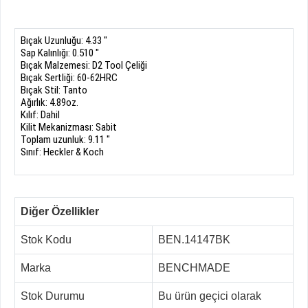
Bıçak
Uzunluğu:
4.33
"
Sap
Kalınlığı
:
0.510
"
Bıçak Malzemesi:
D2
Tool
Çeliği
Bıçak
Sertliği
:
60-62HRC
Bıçak
Stil:
Tanto
Ağırlık:
4.89oz
.
Kılıf:
Dahil
Kilit
Mekanizması
: Sabit
Toplam uzunluk
:
9.11
"
Sınıf:
Heckler
&
Koch
Diğer Özellikler
Stok Kodu
BEN.14147BK
Marka
BENCHMADE
Stok Durumu
Bu ürün geçici olarak