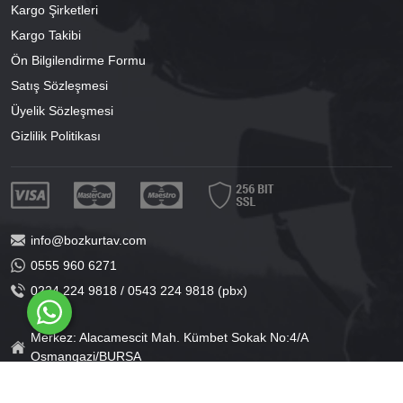
Kargo Şirketleri
Kargo Takibi
Ön Bilgilendirme Formu
Satış Sözleşmesi
Üyelik Sözleşmesi
Gizlilik Politikası
info@bozkurtav.com
0555 960 6271
0224 224 9818 / 0543 224 9818 (pbx)
Merkez: Alacamescit Mah. Kümbet Sokak No:4/A
Osmangazi/BURSA
Şube: Alacamescit Mah. Çancılar Cad. No:38
Osmangazi/BURSA