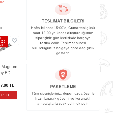
nız
TESLİMAT BİLGİLERİ
er
Hafta içi saat 15:00'e, Cumartesi günü
saat 12:00'ye kadar oluşturduğunuz
siparişiniz gün içerisinde kargoya
DE
IZ 6
teslim edilir. Teslimat süresi
İT
bulunduğunuz bölgeye göre değişiklik
gösterir.
r Magnum
iny EDC
Çakı
47,00 TL
PAKETLEME
Tüm siparişleriniz, depomuzda özenle
hazırlanarak güvenli ve korunaklı
ambalajlarla sevk edilmektedir.