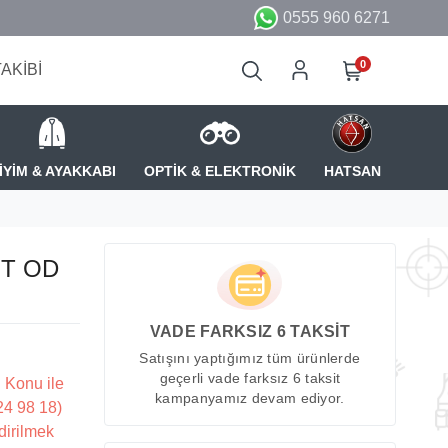
0555 960 6271
0
TAKİBİ
İYİM & AYAKKABI
OPTİK & ELEKTRONİK
HATSAN
ST OD
VADE FARKSIZ 6 TAKSİT
Satışını yaptığımız tüm ürünlerde
geçerli vade farksız 6 taksit
 Konu ile
kampanyamız devam ediyor.
224 98 18)
dirilmek