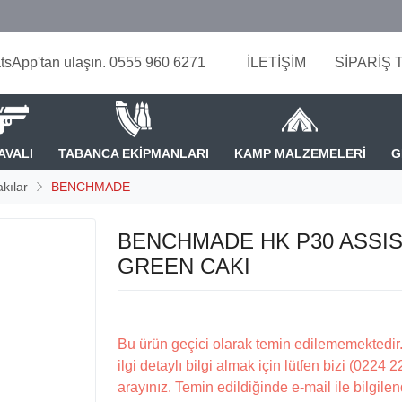
tsApp'tan ulaşın. 0555 960 6271
İLETİŞİM
SİPARİŞ 
AVALI
TABANCA EKİPMANLARI
KAMP MALZEMELERİ
G
kılar
BENCHMADE
BENCHMADE HK P30 ASSI
GREEN CAKI
Bu ürün geçici olarak temin edilememektedir.
ilgi detaylı bilgi almak için lütfen bizi (0224 
arayınız. Temin edildiğinde e-mail ile bilgilen