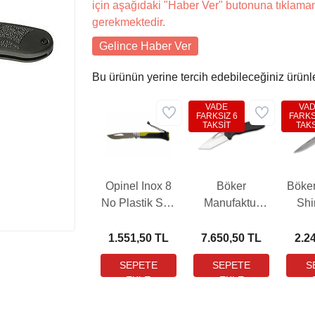
için aşağıdaki "Haber Ver" butonuna tıklama
gerekmektedir.
Gelince Haber Ver
Bu ürünün yerine tercih edebileceğiniz ürünl
VADE
VA
FARKSIZ 6
FARKS
TAKSİT
TAKS
Opinel Inox 8
Böker
Böke
No Plastik Sap
Manufaktur
Sh
Yeşil Çakı
DTK Çakı
(001578)
1.551,50 TL
7.650,50 TL
2.2