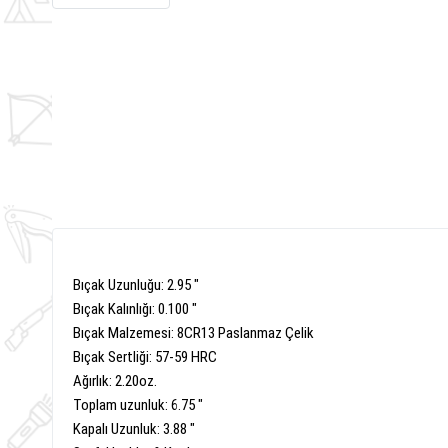
Bıçak
Uzunluğu:
2.95
"
Bıçak
Kalınlığı
: 0.100
"
Bıçak Malzemesi:
8CR13
Paslanmaz Çelik
Bıçak
Sertliği:
57-59
HRC
Ağırlık:
2.20oz
.
Toplam uzunluk
:
6.75
"
Kapalı
Uzunluk:
3.88
"