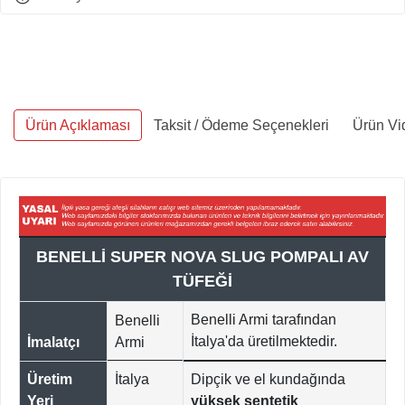
Ürün Açıklaması
Taksit / Ödeme Seçenekleri
Ürün Vi
BENELLİ SUPER NOVA SLUG POMPALI AV
TÜFEĞİ
Benelli Armi tarafından
Benelli
İtalya'da üretilmektedir.
İmalatçı
Armi
Üretim
İtalya
Dipçik ve el kundağında
Yeri
yüksek sentetik