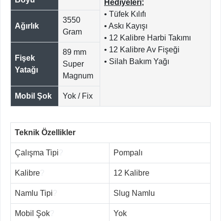
Hediyeleri;
• Tüfek Kılıfı
3550
Ağırlık
• Askı Kayışı
Gram
• 12 Kalibre Harbi Takımı
• 12 Kalibre Av Fişeği
89 mm
Fişek
• Silah Bakım Yağı
Super
Yatağı
Magnum
Mobil Şok
Yok / Fix
Teknik Özellikler
Çalışma Tipi
?
Pompalı
Kalibre
?
12 Kalibre
Namlu Tipi
?
Slug Namlu
Mobil Şok
?
Yok