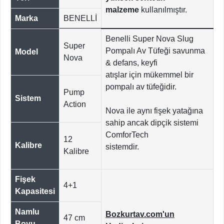
malzeme
kullanılmıştır.
Marka
BENELLİ
Benelli Super Nova Slug
Super
Pompalı Av Tüfeği savunma
Model
Nova
& defans, keyfi
atışlar için mükemmel bir
pompalı av tüfeğidir.
Pump
Sistem
Action
Nova ile aynı fişek yatağına
sahip ancak dipçik sistemi
ComforTech
12
Kalibre
sistemdir.
Kalibre
Fişek
4+1
Kapasitesi
Namlu
Bozkurtav.com'un
47 cm
Boyu