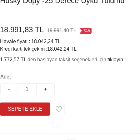
Husky Dopy -25 Derece Uyku Tulumu
18.991,83 TL
19.991,40 TL
%5
Havale fiyatı :
18.042,24 TL
Kredi kartı tek çekim :
18.042,24 TL
1.772,57 TL
'den başlayan taksit seçenekleri için
tıklayın.
Adet
-
+