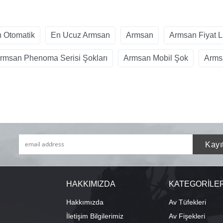
 Otomatik
En Ucuz Armsan
Armsan
Armsan Fiyat Li
rmsan Phenoma Serisi Şokları
Armsan Mobil Şok
Arms
HAKKIMIZDA
KATEGORİLE
Hakkımızda
Av Tüfekleri
İletişim Bilgilerimiz
Av Fişekleri