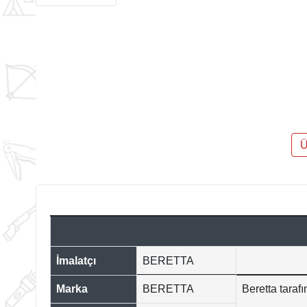
Ü
İmalatçı
BERETTA
Marka
BERETTA
Beretta taraf