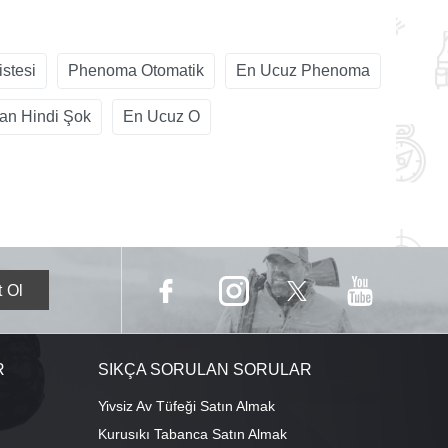
stesi
Phenoma Otomatik
En Ucuz Phenoma
an Hindi Şok
En Ucuz O
R
SIKÇA SORULAN SORULAR
Yivsiz Av Tüfeği Satın Almak
Kurusıkı Tabanca Satın Almak