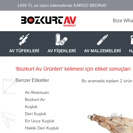
Bize Wha
AV TÜFEKLERİ
AV FİŞEKLERİ
AV MALZEMELERİ
H
'Bozkurt Av Ürünleri' kelimesi için etiket sonuçları
Benzer Etiketler
Bu aramada toplam
2
ürün l
Av Aksesuarı
Bozkurt Av
Kuşluk
Deri Kuşluk
En Ucuz Kuşluk
Hakiki Deri Kuşluk