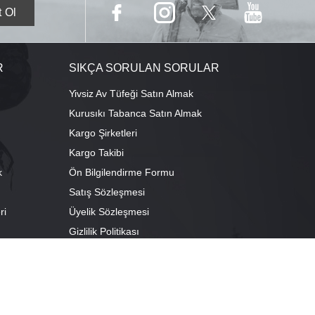
R
SIKÇA SORULAN SORULAR
Yivsiz Av Tüfeği Satın Almak
Kurusıkı Tabanca Satın Almak
Kargo Şirketleri
Kargo Takibi
k
Ön Bilgilendirme Formu
Satış Sözleşmesi
ri
Üyelik Sözleşmesi
ı
Gizlilik Politikası
camescit Mah. Kümbet Sokak No:4/A Osmangazi/BURSA
escit Mah. Çancılar Cad. No:38 Osmangazi/BURSA