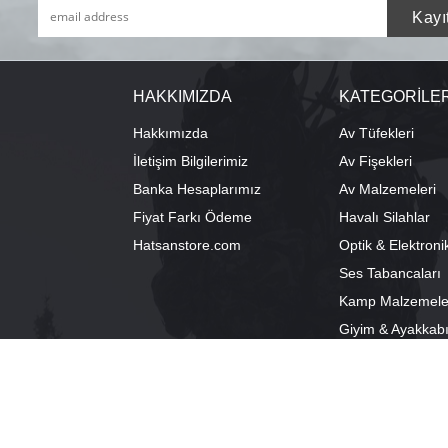
HAKKIMIZDA
KATEGORİLE
Hakkımızda
Av Tüfekleri
İletişim Bilgilerimiz
Av Fişekleri
Banka Hesaplarımız
Av Malzemeleri
Fiyat Farkı Ödeme
Havalı Silahlar
Hatsanstore.com
Optik & Elektroni
Ses Tabancaları
Kamp Malzemele
Giyim & Ayakkab
info@bozkurtav.com
Merkez: Ala
0555 960 6271
Şube: Alacam
0224 224 9818 / 0543 224 9818 (pbx)