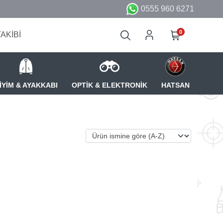
0555 960 6271
0
TAKİBİ
İYİM & AYAKKABI
OPTİK & ELEKTRONİK
HATSAN