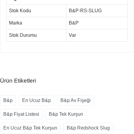
Stok Kodu
B&P-RS-SLUG
Marka
B&P
Stok Durumu
Var
Ürün Etiketleri
B&p
En Ucuz B&p
B&p Av Fişeği
B&p Fiyat Listesi
B&p Tek Kurşun
En Ucuz B&p Tek Kurşun
B&p Redshock Slug