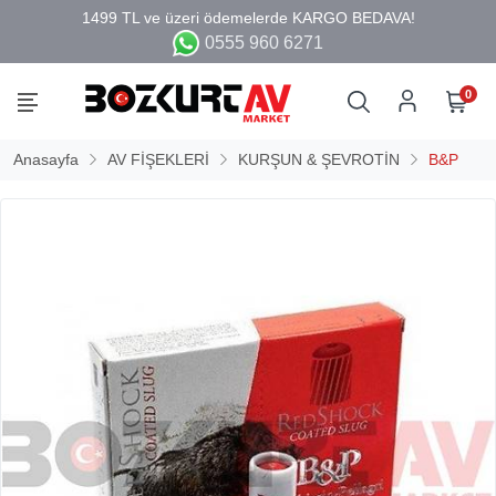
0555 960 6271
0
Anasayfa
AV FİŞEKLERİ
KURŞUN & ŞEVROTİN
B&P