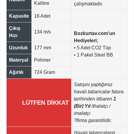
Kalibre
çalışmaktadır.
Kapasite
16 Adet
Çıkış
134 m/s
Bozkurtav.com'un
Hızı
Hediyeleri;
Uzunluk
177 mm
• 5 Adet CO2 Tüp
• 1 Paket Steel BB
Materyal
Polimer
Ağırlık
724 Gram
Satışını yaptığımız
havalı tabancalar fatura
tarihinden itibaren
1
LÜTFEN DİKKAT
(Bir) Yıl
ithalatçı /
imalatçı
?firma garantilidir.
Havalı tabancaların