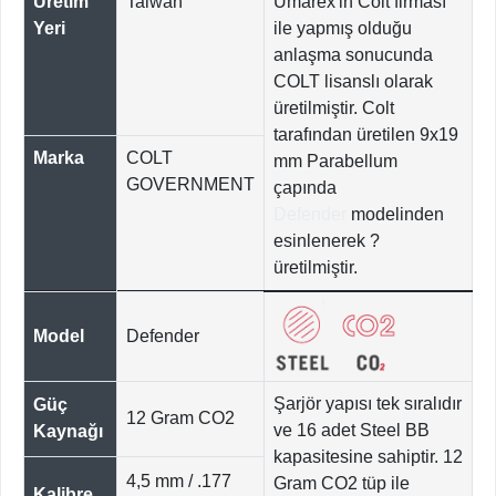
Üretim
Taiwan
Umarex'in Colt firması
Yeri
ile yapmış olduğu
anlaşma sonucunda
COLT lisanslı olarak
üretilmiştir. Colt
tarafından üretilen 9x19
Marka
COLT
mm Parabellum
GOVERNMENT
çapında
Defender
modelinden
esinlenerek ?
üretilmiştir.
Model
Defender
Şarjör yapısı tek sıralıdır
Güç
12 Gram CO2
ve 16 adet Steel BB
Kaynağı
kapasitesine sahiptir. 12
4,5 mm / .177
Gram CO2 tüp ile
Kalibre