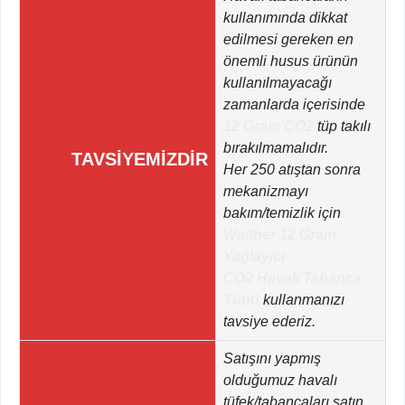
kullanımında dikkat
edilmesi gereken en
önemli husus ürünün
kullanılmayacağı
zamanlarda içerisinde
12 Gram CO2
tüp takılı
bırakılmamalıdır.
TAVSİYEMİZDİR
Her 250 atıştan sonra
mekanizmayı
bakım/temizlik için
Walther 12 Gram
Yağlayıcı
CO2 Havalı Tabanca
Tüpü
kullanmanızı
tavsiye ederiz.
Satışını yapmış
olduğumuz havalı
tüfek/tabancaları satın