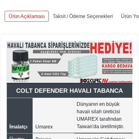
Ürün Açıklaması
Taksit / Ödeme Seçenekleri
Ürün Yor
COLT DEFENDER HAVALI TABANCA
Dünyanın en büyük
havalı silah üreticisi
UMAREX tarafından
Taiwan'da üretilmiştir.
İmalatçı
Umarex