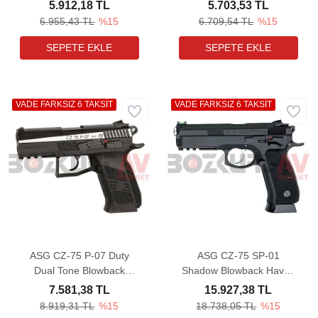
5.912,18 TL
5.703,53 TL
6.955,43 TL
%15
6.709,54 TL
%15
VADE FARKSIZ 6 TAKSİT
VADE FARKSIZ 6 TAKSİT
ASG CZ-75 P-07 Duty
ASG CZ-75 SP-01
Dual Tone Blowback
Shadow Blowback Havalı
Havalı Tabanca
Tabanca
7.581,38 TL
15.927,38 TL
8.919,31 TL
%15
18.738,05 TL
%15