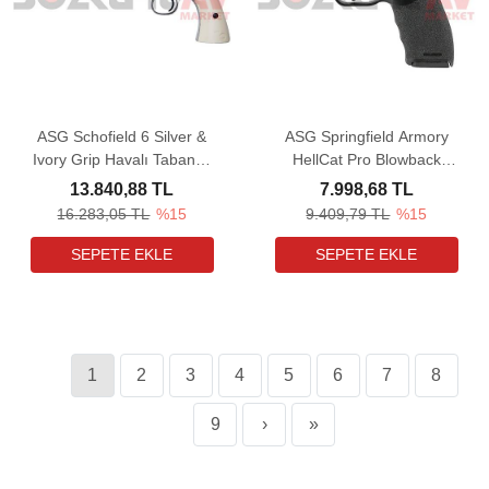
ASG Schofield 6 Silver &
ASG Springfield Armory
Ivory Grip Havalı Tabanca
HellCat Pro Blowback
(Pellet)
Havalı Tabanca
13.840,88 TL
7.998,68 TL
16.283,05 TL
%15
9.409,79 TL
%15
1
2
3
4
5
6
7
8
9
›
»