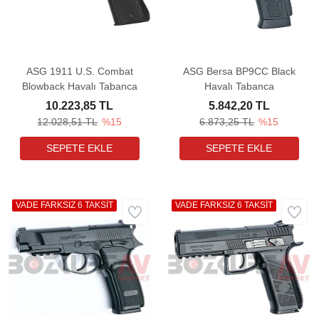
ASG 1911 U.S. Combat
ASG Bersa BP9CC Black
Blowback Havalı Tabanca
Havalı Tabanca
10.223,85 TL
5.842,20 TL
12.028,51 TL
%15
6.873,25 TL
%15
VADE FARKSIZ 6 TAKSİT
VADE FARKSIZ 6 TAKSİT