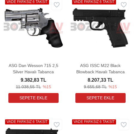
VADE FARKSIZ 6 TAKSİT
VADE FARKSIZ 6 TAKSİT
ASG Dan Wesson 715 2,5
ASG ISSC M22 Black
Silver Havalı Tabanca
Blowback Havalı Tabanca
9.382,83 TL
8.207,33 TL
11.038,55 TL
%15
9.655,68 TL
%15
VADE FARKSIZ 6 TAKSİT
VADE FARKSIZ 6 TAKSİT