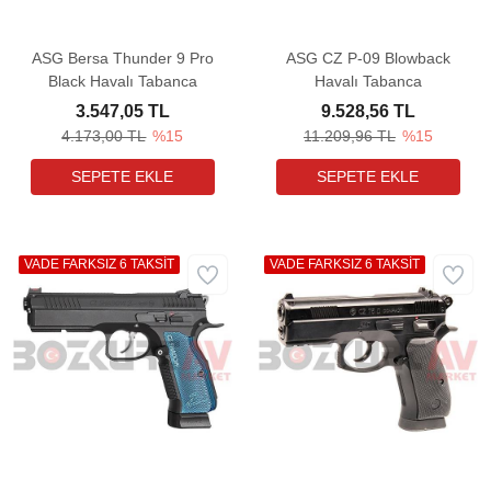
ASG Bersa Thunder 9 Pro
ASG CZ P-09 Blowback
Black Havalı Tabanca
Havalı Tabanca
3.547,05 TL
9.528,56 TL
4.173,00 TL
%15
11.209,96 TL
%15
VADE FARKSIZ 6 TAKSİT
VADE FARKSIZ 6 TAKSİT