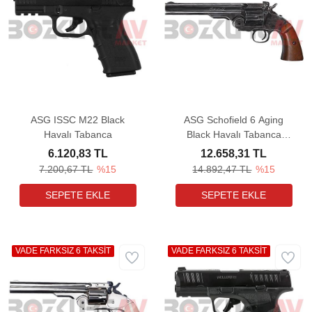
ASG ISSC M22 Black
ASG Schofield 6 Aging
Havalı Tabanca
Black Havalı Tabanca
(Pellet)
6.120,83 TL
12.658,31 TL
7.200,67 TL
%15
14.892,47 TL
%15
VADE FARKSIZ 6 TAKSİT
VADE FARKSIZ 6 TAKSİT