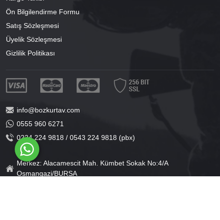
Ön Bilgilendirme Formu
Satış Sözleşmesi
Üyelik Sözleşmesi
Gizlilik Politikası
info@bozkurtav.com
0555 960 6271
0224 224 9818 / 0543 224 9818 (pbx)
Merkez: Alacamescit Mah. Kümbet Sokak No:4/A
Osmangazi/BURSA
Şube: Alacamescit Mah. Çancılar Cad. No:38
Osmangazi/BURSA