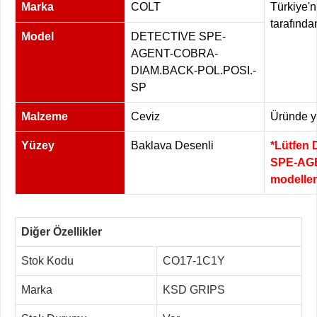
Marka
COLT
Türkiye'n
tarafında
Model
DETECTIVE SPE-
AGENT-COBRA-
DIAM.BACK-POL.POSI.-
SP
Malzeme
Ceviz
Üründe yü
Yüzey
Baklava Desenli
*Lütfen 
SPE-AG
modeller
Diğer Özellikler
Stok Kodu
CO17-1C1Y
Marka
KSD GRIPS