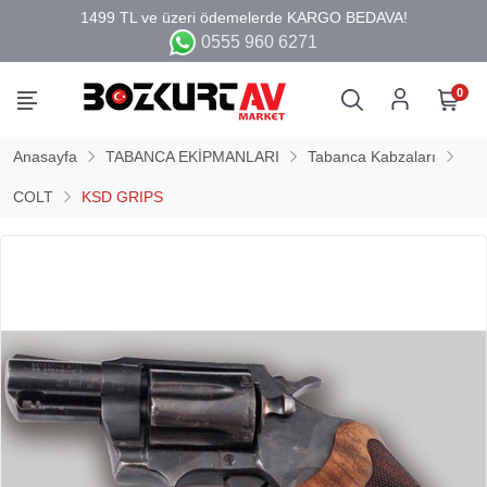
0555 960 6271
0
Anasayfa
TABANCA EKİPMANLARI
Tabanca Kabzaları
COLT
KSD GRIPS