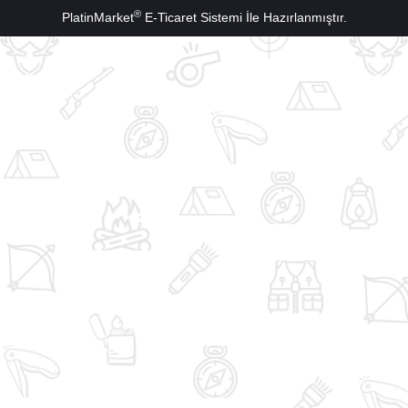
®
PlatinMarket
E-Ticaret Sistemi
İle Hazırlanmıştır.