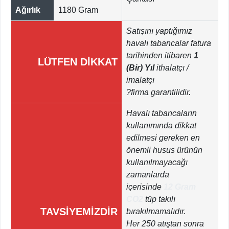
Ağırlık
1180 Gram
Satışını yaptığımız
havalı tabancalar fatura
tarihinden itibaren
1
LÜTFEN DİKKAT
(Bir) Yıl
ithalatçı /
imalatçı
?firma garantilidir.
Havalı tabancaların
kullanımında dikkat
edilmesi gereken en
önemli husus ürünün
kullanılmayacağı
zamanlarda
içerisinde
12 Gram
CO2
tüp takılı
TAVSİYEMİZDİR
bırakılmamalıdır.
Her 250 atıştan sonra