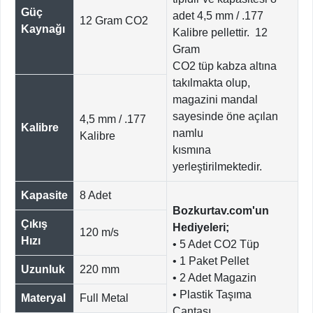
Güç
adet 4,5 mm / .177
12 Gram CO2
Kaynağı
Kalibre pellettir. 12
Gram
CO2 tüp kabza altına
takılmakta olup,
magazini mandal
sayesinde öne açılan
4,5 mm / .177
Kalibre
namlu
Kalibre
kısmına
yerleştirilmektedir.
Kapasite
8 Adet
Bozkurtav.com'un
Çıkış
Hediyeleri;
120 m/s
Hızı
• 5 Adet CO2 Tüp
• 1 Paket Pellet
Uzunluk
220 mm
• 2 Adet Magazin
• Plastik Taşıma
Materyal
Full Metal
Çantası