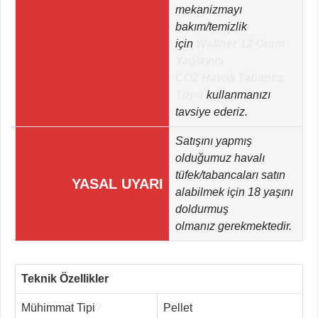
mekanizmayı
bakım/temizlik
için
Walther 12 Gram
Yağlayıcı
CO2 Havalı Tabanca
Tüpü
kullanmanızı
tavsiye ederiz.
Satışını yapmış
olduğumuz havalı
tüfek/tabancaları satın
YASAL UYARI
alabilmek için 18 yaşını
doldurmuş
olmanız gerekmektedir.
Teknik Özellikler
Mühimmat Tipi
?
Pellet