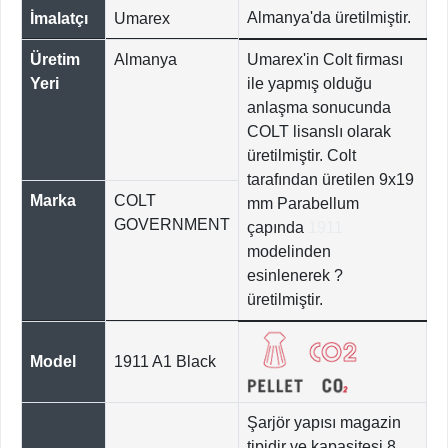
Almanya'da üretilmiştir.
İmalatçı
Umarex
Üretim
Almanya
Umarex'in Colt firması
Yeri
ile yapmış olduğu
anlaşma sonucunda
COLT lisanslı olarak
üretilmiştir. Colt
tarafından üretilen 9x19
Marka
COLT
mm Parabellum
GOVERNMENT
çapında
1911
modelinden
esinlenerek ?
üretilmiştir.
Model
1911 A1 Black
Şarjör yapısı magazin
tipidir ve kapasitesi 8