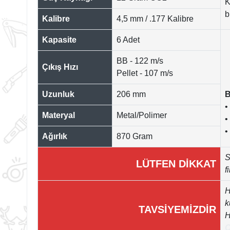
K
b
Kalibre
4,5 mm / .177 Kalibre
Kapasite
6 Adet
BB - 122 m/s
Çıkış Hızı
Pellet - 107 m/s
Uzunluk
206 mm
B
•
Materyal
Metal/Polimer
•
•
Ağırlık
870 Gram
S
LÜTFEN DİKKAT
f
H
k
TAVSİYEMİZDİR
H
C