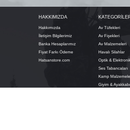
HAKKIMIZDA
KATEGORİLE
Hakkımızda
Av Tüfekleri
İletişim Bilgilerimiz
Av Fişekleri
Banka Hesaplarımız
Av Malzemeleri
Fiyat Farkı Ödeme
Havalı Silahlar
Hatsanstore.com
Optik & Elektroni
Ses Tabancaları
Kamp Malzemele
Giyim & Ayakkab
info@bozkurtav.com
Merkez: Ala
0555 960 6271
Şube: Alacam
0224 224 9818 / 0543 224 9818 (pbx)