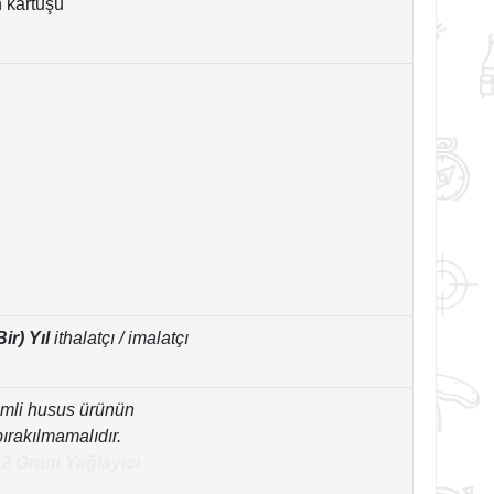
n kartuşu
Bir) Yıl
ithalatçı / imalatçı
emli husus ürünün
bırakılmamalıdır.
12 Gram Yağlayıcı