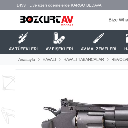
Bize Wha
AV TÜFEKLERİ
AV FİŞEKLERİ
AV MALZEMELERİ
H
Anasayfa
HAVALI
HAVALI TABANCALAR
REVOLV