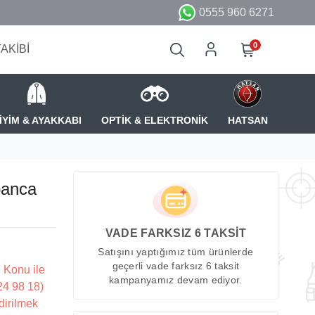
0555 960 6271
0
TAKİBİ
İYİM & AYAKKABI
OPTİK & ELEKTRONİK
HATSAN
banca
VADE FARKSIZ 6 TAKSİT
Satışını yaptığımız tüm ürünlerde
geçerli vade farksız 6 taksit
 Konu ile
kampanyamız devam ediyor.
224 98 18)
dirilmek