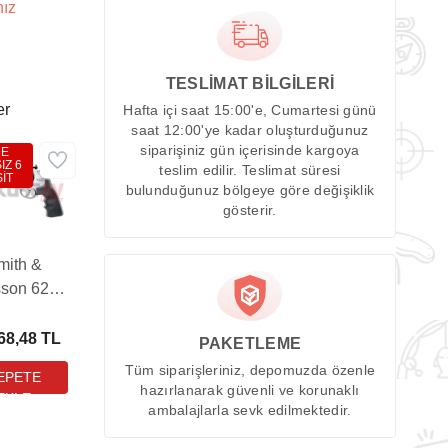
nız
TESLİMAT BİLGİLERİ
er
Hafta içi saat 15:00'e, Cumartesi günü
saat 12:00'ye kadar oluşturduğunuz
siparişiniz gün içerisinde kargoya
DE
IZ 6
teslim edilir. Teslimat süresi
İT
bulunduğunuz bölgeye göre değişiklik
gösterir.
mith &
son 629
ssic 6,5
l Finish
68,48 TL
PAKETLEME
avalı
Tüm siparişleriniz, depomuzda özenle
abanca
hazırlanarak güvenli ve korunaklı
ambalajlarla sevk edilmektedir.