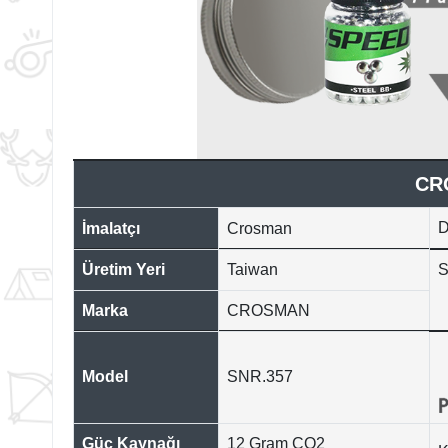
CR
D
İmalatçı
Crosman
Üretim Yeri
Taiwan
S
Marka
CROSMAN
Model
SNR.357
Güç Kaynağı
12 Gram CO2