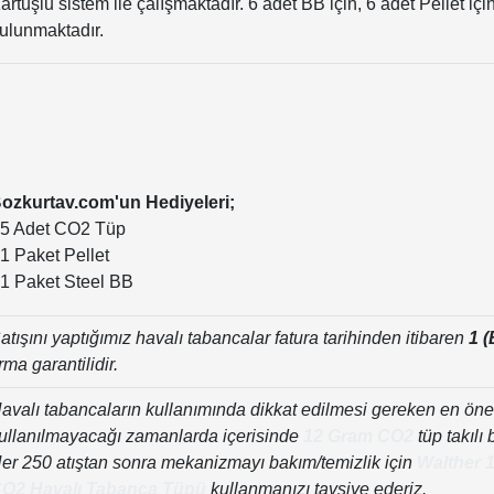
artuşlu sistem ile çalışmaktadır. 6 adet BB için, 6 adet Pellet içi
ulunmaktadır.
ozkurtav.com'un Hediyeleri;
 5 Adet CO2 Tüp
 1 Paket Pellet
 1 Paket Steel BB
atışını yaptığımız havalı tabancalar fatura tarihinden itibaren
1 (
irma garantilidir.
avalı tabancaların kullanımında dikkat edilmesi gereken en ön
ullanılmayacağı zamanlarda içerisinde
12 Gram CO2
tüp takılı 
er 250 atıştan sonra mekanizmayı bakım/temizlik için
Walther 
O2 Havalı Tabanca Tüpü
kullanmanızı tavsiye ederiz.