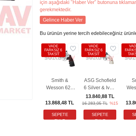
için aşağıdaki "Haber Ver" butonuna tıklama
gerekmektedir.
Gelince Haber Ver
Bu ürünün yerine tercih edebileceğiniz ürünl
VADE
VADE
VA
FARKSIZ 6
FARKSIZ 6
FARKS
TAKSİT
TAKSİT
TAKS
Smith &
ASG Schofield
S
Wesson 629
6 Silver & Ivory
Wes
Competitor 6"
Grip Havalı
Cla
13.840,88 TL
Silver Havalı
Tabanca
Stee
13.868,48 TL
13.8
16.283,05 TL
%15
Tabanca
(Pellet)
H
(Pellet)
T