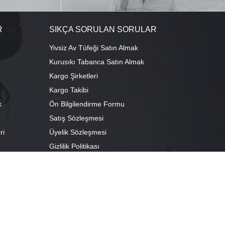
R
SIKÇA SORULAN SORULAR
Yivsiz Av Tüfeği Satın Almak
Kurusıkı Tabanca Satın Almak
Kargo Şirketleri
Kargo Takibi
k
Ön Bilgilendirme Formu
Satış Sözleşmesi
ri
Üyelik Sözleşmesi
ı
Gizlilik Politikası
camescit Mah. Kümbet Sokak No:4/A Osmangazi/BURSA
escit Mah. Çancılar Cad. No:38 Osmangazi/BURSA