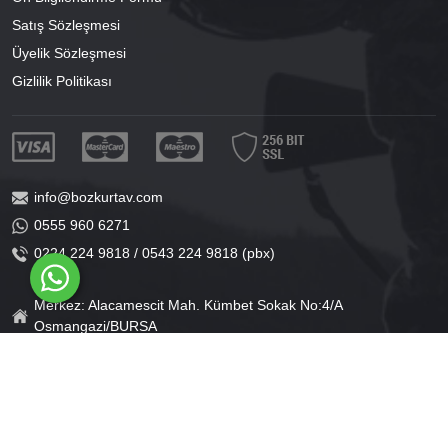
Satış Sözleşmesi
Üyelik Sözleşmesi
Gizlilik Politikası
info@bozkurtav.com
0555 960 6271
0224 224 9818 / 0543 224 9818 (pbx)
Merkez: Alacamescit Mah. Kümbet Sokak No:4/A
Osmangazi/BURSA
Şube: Alacamescit Mah. Çancılar Cad. No:38
Osmangazi/BURSA
®
PlatinMarket
E-Ticaret Sistemi
İle Hazırlanmıştır.