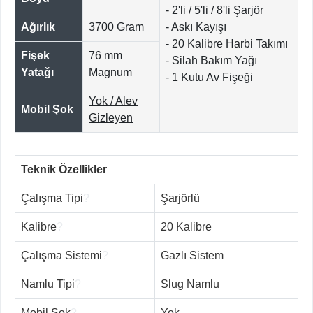
- 2'li / 5'li / 8'li Şarjör
Ağırlık
3700 Gram
- Askı Kayışı
- 20 Kalibre Harbi Takımı
Fişek
76 mm
- Silah Bakım Yağı
Yatağı
Magnum
- 1 Kutu Av Fişeği
Yok / Alev
Mobil Şok
Gizleyen
Teknik Özellikler
Çalışma Tipi
?
Şarjörlü
Kalibre
?
20 Kalibre
Çalışma Sistemi
?
Gazlı Sistem
Namlu Tipi
?
Slug Namlu
Mobil Şok
?
Yok