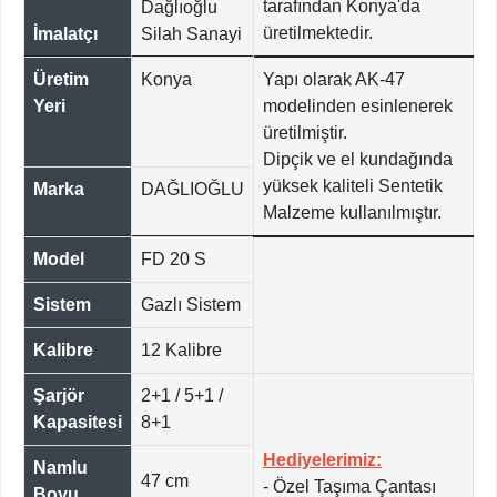
tarafından Konya'da
Dağlıoğlu
üretilmektedir.
İmalatçı
Silah Sanayi
Üretim
Konya
Yapı olarak AK-47
Yeri
modelinden esinlenerek
üretilmiştir.
Dipçik ve el kundağında
yüksek kaliteli Sentetik
Marka
DAĞLIOĞLU
Malzeme kullanılmıştır.
Model
FD 20 S
Sistem
Gazlı Sistem
Kalibre
12 Kalibre
Şarjör
2+1 / 5+1 /
Kapasitesi
8+1
Hediyelerimiz:
Namlu
47 cm
- Özel Taşıma Çantası
Boyu