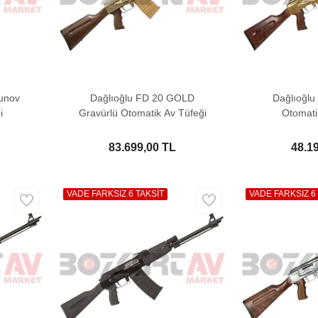
unov
Dağlıoğlu FD 20 GOLD
Dağlıoğl
i
Gravürlü Otomatik Av Tüfeği
Otomati
83.699,00 TL
48.1
VADE FARKSIZ 6 TAKSİT
VADE FARKSIZ 6