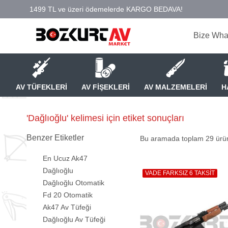
Bize Wha
AV TÜFEKLERİ
AV FİŞEKLERİ
AV MALZEMELERİ
H
'Dağlıoğlu' kelimesi için etiket sonuçları
Benzer Etiketler
Bu aramada toplam
29
ürün
En Ucuz Ak47
Dağlıoğlu
VADE FARKSIZ 6 TAKSİT
Dağlıoğlu Otomatik
Fd 20 Otomatik
Ak47 Av Tüfeği
Dağlıoğlu Av Tüfeği