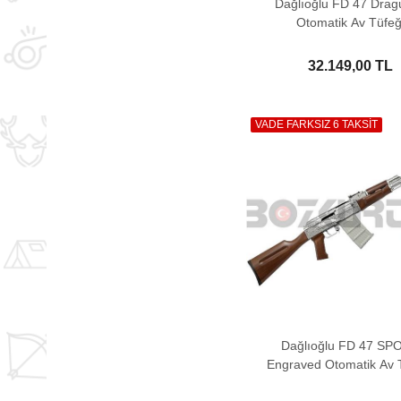
Dağlıoğlu FD 47 Drag
Otomatik Av Tüfeğ
32.149,00 TL
VADE FARKSIZ 6 TAKSİT
Dağlıoğlu FD 47 SP
Engraved Otomatik Av 