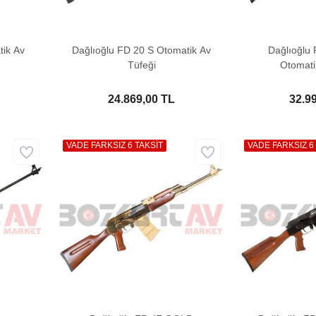
tik Av
Dağlıoğlu FD 20 S Otomatik Av
Dağlıoğlu
Tüfeği
Otomati
24.869,00 TL
32.9
VADE FARKSIZ 6 TAKSİT
VADE FARKSIZ 6