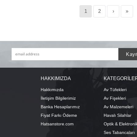
1
2
›
»
HAKKIMIZDA
KATEGORİLE
Hakkımızda
Av Tüfekleri
İletişim Bilgilerimiz
Av Fişekleri
Banka Hesaplarımız
Av Malzemeleri
Fiyat Farkı Ödeme
Havalı Silahlar
Hatsanstore.com
Optik & Elektroni
Ses Tabancaları