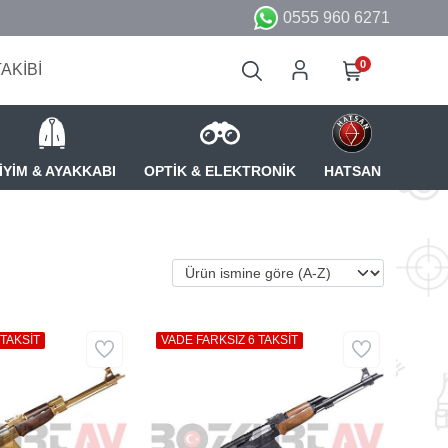
0555 960 6271
0
TAKİBİ
İYİM & AYAKKABI
OPTİK & ELEKTRONİK
HATSAN
 TAKSİT
VADE FARKSIZ 6 TAKSİT