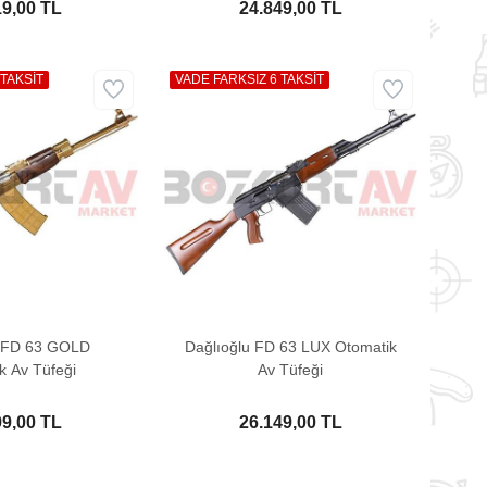
19,00 TL
24.849,00 TL
 TAKSİT
VADE FARKSIZ 6 TAKSİT
u FD 63 GOLD
Dağlıoğlu FD 63 LUX Otomatik
k Av Tüfeği
Av Tüfeği
99,00 TL
26.149,00 TL