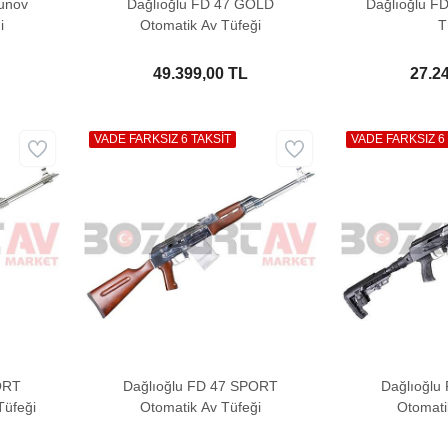
unov
Dağlıoğlu FD 47 GOLD
Dağlıoğlu FD
i
Otomatik Av Tüfeği
T
49.399,00 TL
27.2
VADE FARKSIZ 6 TAKSİT
VADE FARKSIZ 6
ORT
Dağlıoğlu FD 47 SPORT
Dağlıoğlu 
Tüfeği
Otomatik Av Tüfeği
Otomati