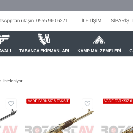
tsApp'tan ulaşın. 0555 960 6271
İLETİŞİM
SİPARİŞ 
AVALI
TABANCA EKİPMANLARI
KAMP MALZEMELERİ
G
 listeleniyor.
VADE FARKSIZ 6 TAKSİT
VADE FARKSIZ 6