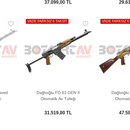
37.099,00 TL
29.6
VADE FARKSIZ 6 TAKSİT
VADE FARKSIZ 6
aved
Dağlıoğlu FD 63 GEN II
Dağlıoğl
i
Otomatik Av Tüfeği
Otomati
31.519,00 TL
47.5