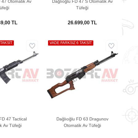
 47 Otomatik Av
Dağlıoğlu FD 47 S Otomatik Av
üfeği
Tüfeği
49,00 TL
26.699,00 TL
 TAKSİT
VADE FARKSIZ 6 TAKSİT
FD 47 Tactical
Dağlıoğlu FD 63 Dragunov
k Av Tüfeği
Otomatik Av Tüfeği