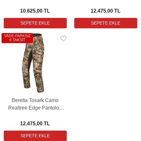
CD601T19680076)
CU223T220607AA)
10.625,00 TL
12.475,00 TL
VADE FARKSIZ
6 TAKSİT
Beretta Tosark Camo
Realtree Edge Pantolon
(PB-CU223T220608C7)
12.475,00 TL