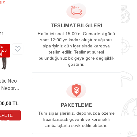
nız
TESLİMAT BİLGİLERİ
er
Hafta içi saat 15:00'e, Cumartesi günü
saat 12:00'ye kadar oluşturduğunuz
siparişiniz gün içerisinde kargoya
DE
IZ 6
teslim edilir. Teslimat süresi
İT
bulunduğunuz bölgeye göre değişiklik
gösterir.
etic Neo
 Neopren
um Çizme
00,00 TL
PAKETLEME
Tüm siparişleriniz, depomuzda özenle
hazırlanarak güvenli ve korunaklı
ambalajlarla sevk edilmektedir.