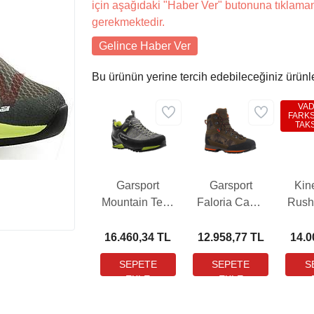
için aşağıdaki "Haber Ver" butonuna tıklama
gerekmektedir.
Gelince Haber Ver
Bu ürünün yerine tercih edebileceğiniz ürünl
VA
FARKS
TAKS
Garsport
Garsport
Kin
Mountain Tech
Faloria Camo
Rush
Low WP Bot
Su Geçirmez
Tul
Oliva Bot
16.460,34 TL
12.958,77 TL
14.0