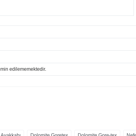
temin edilememektedir.
 Ayakkabı
Dolomite Goretex
Dolomite Gore-tex
Nefe