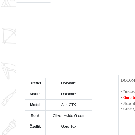
DOLOMI
Üretici
Dolomite
• Dünyaca
Marka
Dolomite
•
Gore-t
• Nefes al
Model
Aria GTX
• Günlük,
Renk
Olive - Acide Green
Özellik
Gore-Tex