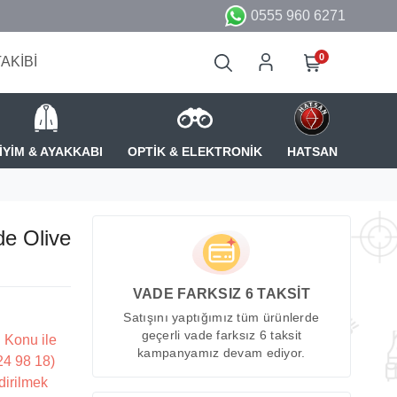
0555 960 6271
0
TAKİBİ
İYİM & AYAKKABI
OPTİK & ELEKTRONİK
HATSAN
de Olive
VADE FARKSIZ 6 TAKSİT
Satışını yaptığımız tüm ürünlerde
geçerli vade farksız 6 taksit
 Konu ile
kampanyamız devam ediyor.
224 98 18)
dirilmek