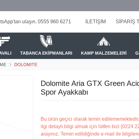
tsApp'tan ulaşın. 0555 960 6271
İLETİŞİM
SİPARİŞ 
AVALI
TABANCA EKİPMANLARI
KAMP MALZEMELERİ
G
ZME
DOLOMITE
Dolomite Aria GTX Green Aci
Spor Ayakkabı
Bu ürün geçici olarak temin edilememektedir.
ilgi detaylı bilgi almak için lütfen bizi (0224 
arayınız. Temin edildiğinde e-mail ile bilgilen