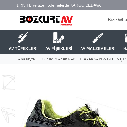
Bize Wha
AV TÜFEKLERİ
AV FİŞEKLERİ
AV MALZEMELERİ
H
Anasayfa
GİYİM & AYAKKABI
AYAKKABI & BOT & Çİ