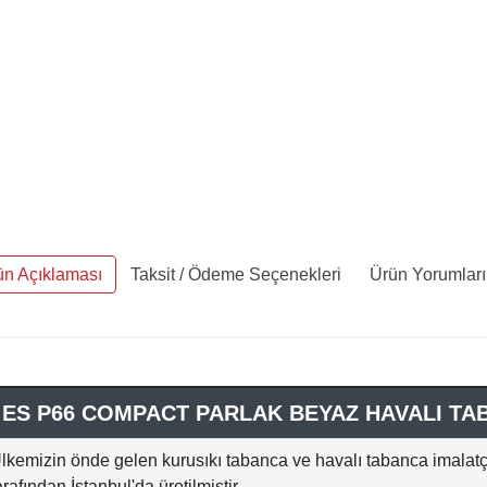
ün Açıklaması
Taksit / Ödeme Seçenekleri
Ürün Yorumları
 ES P66 COMPACT PARLAK BEYAZ HAVALI TA
lkemizin önde gelen kurusıkı tabanca ve havalı tabanca imalatçı
arafından İstanbul'da üretilmiştir.