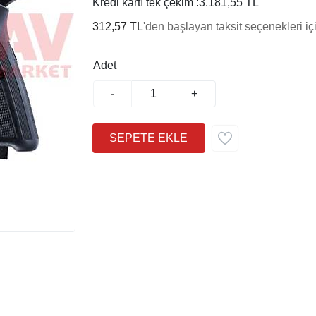
Kredi kartı tek çekim :
3.181,55 TL
312,57 TL
'den başlayan taksit seçenekleri iç
Adet
-
+