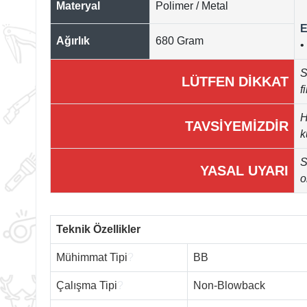
Materyal
Polimer / Metal
E
Ağırlık
680 Gram
•
S
LÜTFEN DİKKAT
f
H
TAVSİYEMİZDİR
k
S
YASAL UYARI
o
Teknik Özellikler
Mühimmat Tipi
?
BB
Çalışma Tipi
?
Non-Blowback