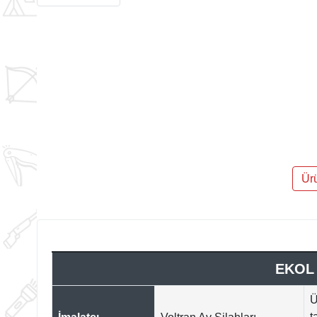
Ür
EKOL
Ü
t