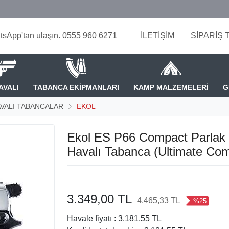
tsApp'tan ulaşın. 0555 960 6271
İLETİŞİM
SİPARİŞ 
AVALI
TABANCA EKİPMANLARI
KAMP MALZEMELERİ
G
VALI TABANCALAR
EKOL
Ekol ES P66 Compact Parlak
Havalı Tabanca (Ultimate Co
3.349,00 TL
4.465,33 TL
%25
Havale fiyatı :
3.181,55 TL