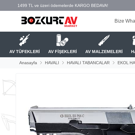
Bize Wha
AV TÜFEKLERİ
AV FİŞEKLERİ
AV MALZEMELERİ
H
Anasayfa
HAVALI
HAVALI TABANCALAR
EKOL HA