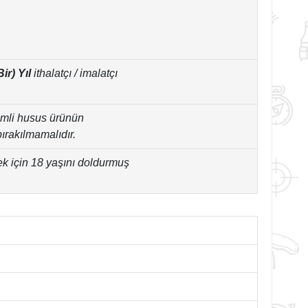
Bir) Yıl
ithalatçı / imalatçı
emli husus ürünün
bırakılmamalıdır.
ek için 18 yaşını doldurmuş