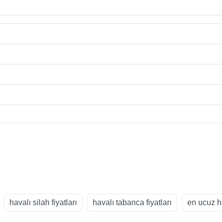
havalı silah fiyatları
havalı tabanca fiyatları
en ucuz h