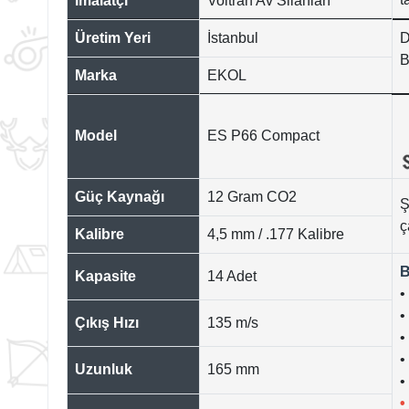
İmalatçı
Voltran Av Silahları
Üretim Yeri
İstanbul
D
B
Marka
EKOL
Model
ES P66 Compact
Güç Kaynağı
12 Gram CO2
Ş
ç
Kalibre
4,5 mm / .177 Kalibre
B
Kapasite
14 Adet
•
•
Çıkış Hızı
135 m/s
•
•
Uzunluk
165 mm
•
•