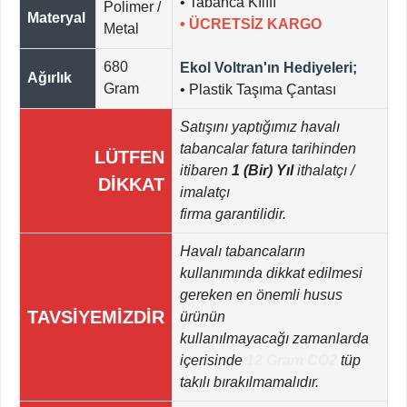
• Tabanca Kılıfı
Polimer /
Materyal
•
ÜCRETSİZ KARGO
Metal
680
Ekol Voltran'ın Hediyeleri;
Ağırlık
Gram
• Plastik Taşıma Çantası
Satışını yaptığımız havalı
tabancalar fatura tarihinden
LÜTFEN
itibaren
1 (Bir) Yıl
ithalatçı /
DİKKAT
imalatçı
firma garantilidir.
Havalı tabancaların
kullanımında dikkat edilmesi
gereken en önemli husus
TAVSİYEMİZDİR
ürünün
kullanılmayacağı zamanlarda
içerisinde
12 Gram CO2
tüp
takılı bırakılmamalıdır.