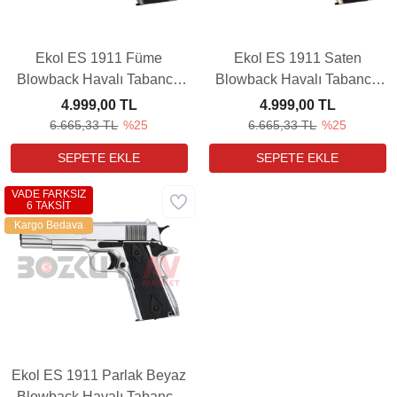
Ekol ES 1911 Füme
Ekol ES 1911 Saten
Blowback Havalı Tabanca
Blowback Havalı Tabanca
(Ultimate Combo)
(Ultimate Combo)
4.999,00 TL
4.999,00 TL
6.665,33 TL
%25
6.665,33 TL
%25
VADE FARKSIZ
6 TAKSİT
Kargo Bedava
Ekol ES 1911 Parlak Beyaz
Blowback Havalı Tabanca