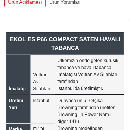
Ürün Açıklaması
Ürün Yorumları
EKOL ES P66 COMPACT SATEN HAVALI
TABANCA
Ülkemizin önde gelen kurusıkı
tabanca ve havalı tabanca
imalatçısı Voltran Av Silahları
Voltran
tarafından
Av
İstanbul'da üretilmiştir.
İmalatçı
Silahları
Üretim
İstanbul
Dünyaca ünlü Belçika
Yeri
Browning tarafından üretilen
Browning Hi-Power Nam-ı
diğer 14'lü
Browning modelinden
Marka
EKOL