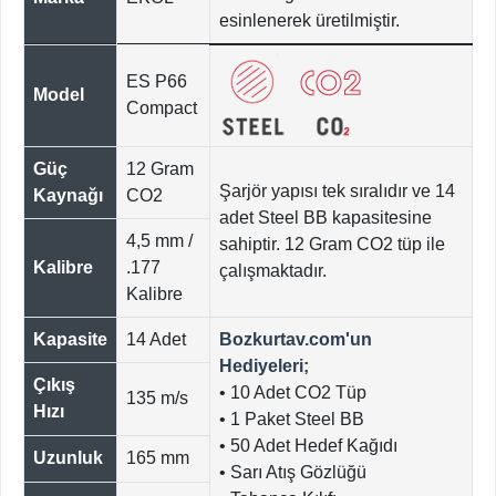
esinlenerek üretilmiştir.
ES P66
Model
Compact
Güç
12 Gram
Şarjör yapısı tek sıralıdır ve 14
Kaynağı
CO2
adet Steel BB kapasitesine
4,5 mm /
sahiptir. 12 Gram CO2 tüp ile
Kalibre
.177
çalışmaktadır.
Kalibre
Kapasite
14 Adet
Bozkurtav.com'un
Hediyeleri;
Çıkış
• 10 Adet CO2 Tüp
135 m/s
Hızı
• 1 Paket Steel BB
• 50 Adet Hedef Kağıdı
Uzunluk
165 mm
• Sarı Atış Gözlüğü