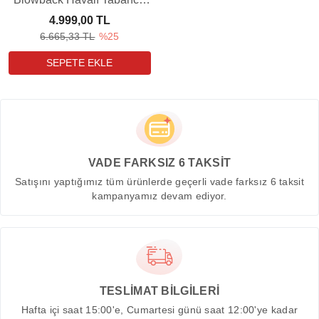
(Ultimate Combo)
4.999,00 TL
6.665,33 TL
%25
VADE FARKSIZ 6 TAKSİT
Satışını yaptığımız tüm ürünlerde geçerli vade farksız 6 taksit
kampanyamız devam ediyor.
TESLİMAT BİLGİLERİ
Hafta içi saat 15:00'e, Cumartesi günü saat 12:00'ye kadar