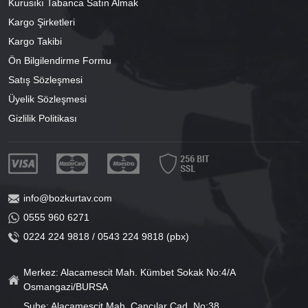
Kurusıkı Tabanca Satın Almak
Kargo Şirketleri
Kargo Takibi
Ön Bilgilendirme Formu
Satış Sözleşmesi
Üyelik Sözleşmesi
Gizlilik Politikası
info@bozkurtav.com
0555 960 6271
0224 224 9818 / 0543 224 9818 (pbx)
Merkez: Alacamescit Mah. Kümbet Sokak No:4/A
Osmangazi/BURSA
Şube: Alacamescit Mah. Çancılar Cad. No:38