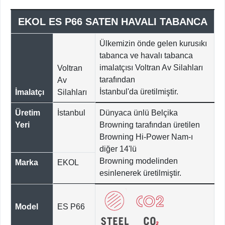
EKOL ES P66 SATEN HAVALI TABANCA
Ülkemizin önde gelen kurusıkı
tabanca ve havalı tabanca
imalatçısı Voltran Av Silahları
Voltran
tarafından
Av
İstanbul'da üretilmiştir.
İmalatçı
Silahları
Üretim
İstanbul
Dünyaca ünlü Belçika
Yeri
Browning tarafından üretilen
Browning Hi-Power Nam-ı
diğer 14'lü
Browning modelinden
Marka
EKOL
esinlenerek üretilmiştir.
Model
ES P66