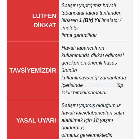
Satışını yaptığımız havalı
tabancalar fatura tarihinden
LÜTFEN
itibaren
1 (Bir) Yıl
ithalatçı /
DİKKAT
imalatçı
firma garantilidir.
Havalı tabancaların
kullanımında dikkat edilmesi
gereken en önemli husus
TAVSİYEMİZDİR
ürünün
kullanılmayacağı zamanlarda
içerisinde
12 Gram CO2
tüp
takılı bırakılmamalıdır.
Satışını yapmış olduğumuz
havalı tüfek/tabancaları satın
YASAL UYARI
alabilmek için 18 yaşını
doldurmuş
olmanız gerekmektedir.