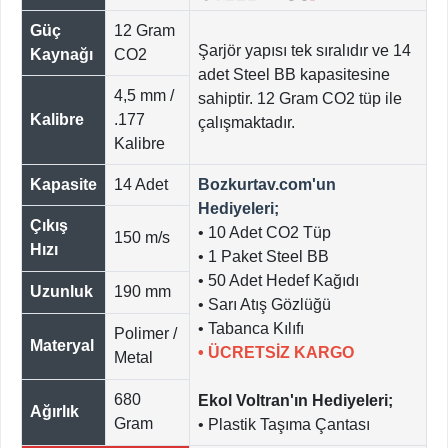
Güç
12 Gram
Şarjör yapısı tek sıralıdır ve 14
Kaynağı
CO2
adet Steel BB kapasitesine
4,5 mm /
sahiptir. 12 Gram CO2 tüp ile
Kalibre
.177
çalışmaktadır.
Kalibre
Kapasite
14 Adet
Bozkurtav.com'un
Hediyeleri;
Çıkış
• 10 Adet CO2 Tüp
150 m/s
Hızı
• 1 Paket Steel BB
• 50 Adet Hedef Kağıdı
Uzunluk
190 mm
• Sarı Atış Gözlüğü
• Tabanca Kılıfı
Polimer /
Materyal
•
ÜCRETSİZ KARGO
Metal
680
Ekol Voltran'ın Hediyeleri;
Ağırlık
Gram
• Plastik Taşıma Çantası