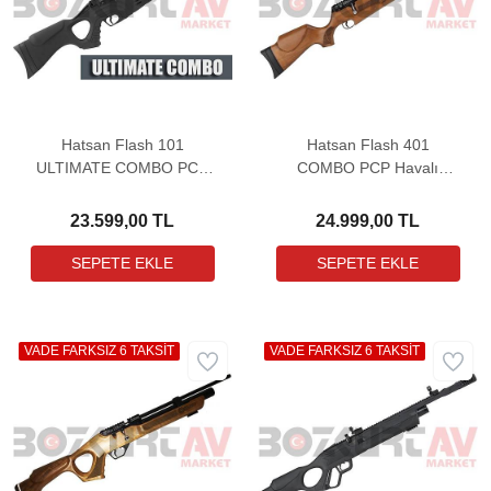
Hatsan Flash 101
Hatsan Flash 401
ULTIMATE COMBO PCP
COMBO PCP Havalı
Havalı Tüfek (Pompa &
Tüfek (3-9x32 Dürbün
Dürbün Hediyeli)
Hediyeli)
23.599,00 TL
24.999,00 TL
VADE FARKSIZ 6 TAKSİT
VADE FARKSIZ 6 TAKSİT