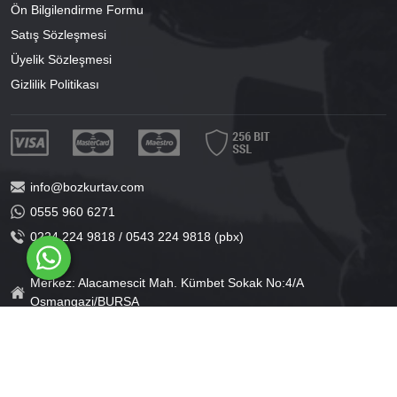
Ön Bilgilendirme Formu
Satış Sözleşmesi
Üyelik Sözleşmesi
Gizlilik Politikası
info@bozkurtav.com
0555 960 6271
0224 224 9818 / 0543 224 9818 (pbx)
Merkez: Alacamescit Mah. Kümbet Sokak No:4/A
Osmangazi/BURSA
Şube: Alacamescit Mah. Çancılar Cad. No:38
Osmangazi/BURSA
®