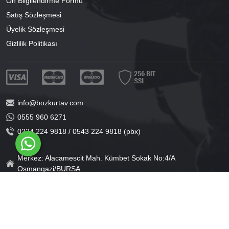
Ön Bilgilendirme Formu
Satış Sözleşmesi
Üyelik Sözleşmesi
Gizlilik Politikası
info@bozkurtav.com
0555 960 6271
0224 224 9818 / 0543 224 9818 (pbx)
Merkez: Alacamescit Mah. Kümbet Sokak No:4/A
Osmangazi/BURSA
Şube: Alacamescit Mah. Çancılar Cad. No:38
Osmangazi/BURSA
®
PlatinMarket
E-Ticaret Sistemi
İle Hazırlanmıştır.