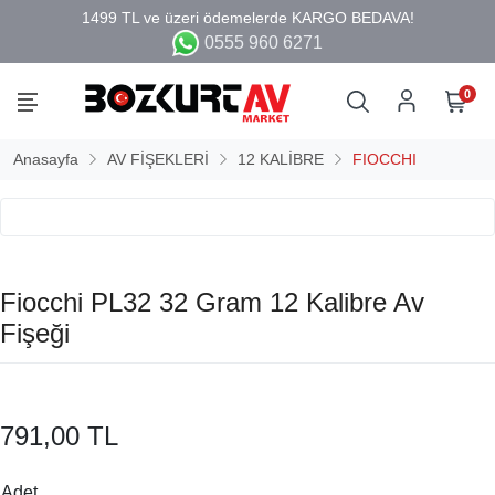
0555 960 6271
0
Anasayfa
AV FİŞEKLERİ
12 KALİBRE
FIOCCHI
Fiocchi PL32 32 Gram 12 Kalibre Av
Fişeği
791,00 TL
Adet