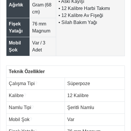
• Askı Kayışı
Ağırlık
Gram (68
• 12 Kalibre Harbi Takımı
cm)
• 12 Kalibre Av Fişeği
• Silah Bakım Yağı
Fişek
76 mm
Yatağı
Magnum
Mobil
Var / 3
Şok
Adet
Teknik Özellikler
Çalışma Tipi
?
Süperpoze
Kalibre
?
12 Kalibre
Namlu Tipi
?
Şeritli Namlu
Mobil Şok
?
Var