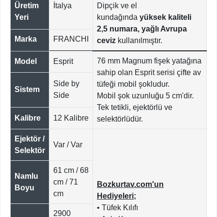
Üretim
İtalya
Dipçik ve el
Yeri
kundağında
yüksek kaliteli
2,5 numara, yağlı Avrupa
Marka
FRANCHI
ceviz
kullanılmıştır.
76 mm Magnum fişek yatağına
Model
Esprit
sahip olan Esprit serisi çifte av
Side by
tüfeği mobil şokludur.
Sistem
Side
Mobil şok uzunluğu 5 cm'dir.
Tek tetikli, ejektörlü ve
Kalibre
12 Kalibre
selektörlüdür.
Ejektör /
Var / Var
Selektör
61 cm / 68
Namlu
cm / 71
Bozkurtav.com'un
Boyu
cm
Hediyeleri;
• Tüfek Kılıfı
2900