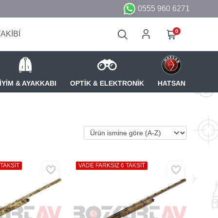
0555 960 6271
0
TAKİBİ
İYİM & AYAKKABI
OPTİK & ELEKTRONİK
HATSAN
 TAKSİT
VADE FARKSIZ 6 TAKSİT