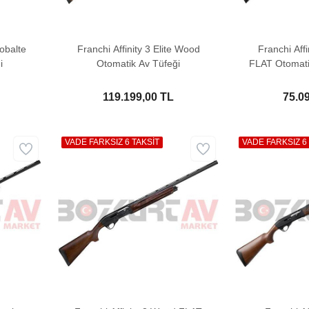
Cobalte
Franchi Affinity 3 Elite Wood
Franchi Affi
i
Otomatik Av Tüfeği
FLAT Otomati
B
119.199,00 TL
75.0
VADE FARKSIZ 6 TAKSİT
VADE FARKSIZ 6