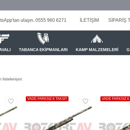
tsApp'tan ulaşın. 0555 960 6271
İLETİŞİM
SİPARİŞ 
AVALI
TABANCA EKİPMANLARI
KAMP MALZEMELERİ
G
 listeleniyor.
VADE FARKSIZ 6 TAKSİT
VADE FARKSIZ 6