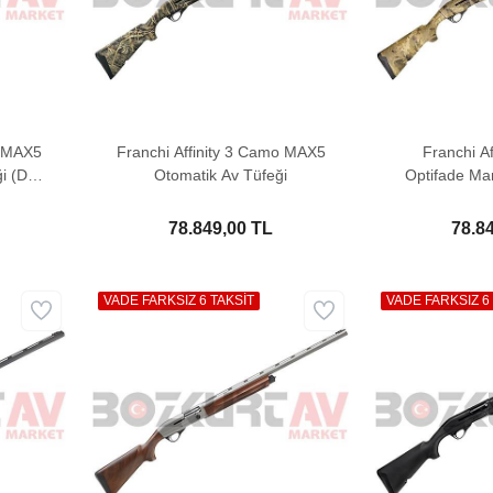
o MAX5
Franchi Affinity 3 Camo MAX5
Franchi A
i (Düz
Otomatik Av Tüfeği
Optifade Ma
T
78.849,00 TL
78.8
VADE FARKSIZ 6 TAKSİT
VADE FARKSIZ 6