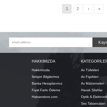
1
2
›
»
HAKKIMIZDA
KATEGORİLE
Hakkımızda
Av Tüfekleri
İletişim Bilgilerimiz
Av Fişekleri
Banka Hesaplarımız
Av Malzemeleri
Fiyat Farkı Ödeme
Havalı Silahlar
Hatsanstore.com
Optik & Elektroni
Ses Tabancaları