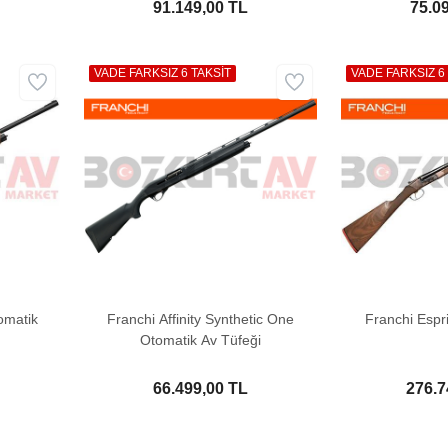
91.149,00 TL
75.0
VADE FARKSIZ 6 TAKSİT
VADE FARKSIZ 6
omatik
Franchi Affinity Synthetic One
Franchi Espri
Otomatik Av Tüfeği
66.499,00 TL
276.7