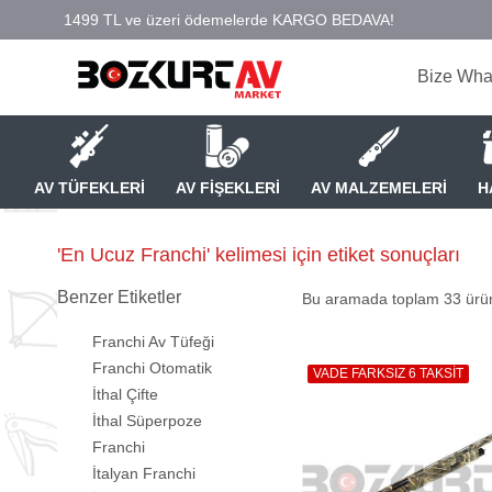
Bize Wha
AV TÜFEKLERİ
AV FİŞEKLERİ
AV MALZEMELERİ
H
'En Ucuz Franchi' kelimesi için etiket sonuçları
Benzer Etiketler
Bu aramada toplam
33
ürün
Franchi Av Tüfeği
Franchi Otomatik
VADE FARKSIZ 6 TAKSİT
İthal Çifte
İthal Süperpoze
Franchi
İtalyan Franchi