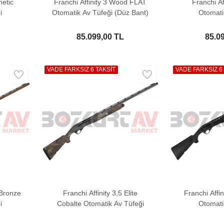
hetic
Franchi Affinity 3 Wood FLAT
Franchi A
i
Otomatik Av Tüfeği (Düz Bant)
Otomati
85.099,00 TL
85.0
VADE FARKSIZ 6 TAKSİT
VADE FARKSIZ 6
e Bronze
Franchi Affinity 3,5 Elite
Franchi Affin
i
Cobalte Otomatik Av Tüfeği
Otomati