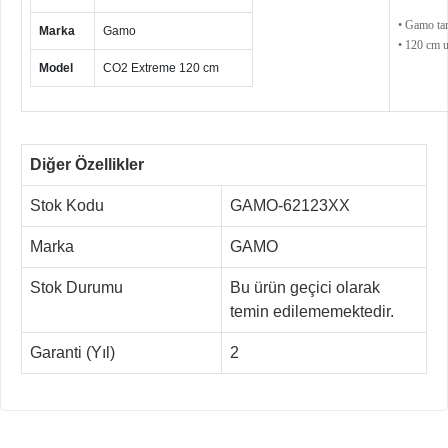
• Gamo tar
Marka
Gamo
• 120 cm u
Model
CO2 Extreme 120 cm
Diğer Özellikler
Stok Kodu
GAMO-62123XX
Marka
GAMO
Stok Durumu
Bu ürün geçici olarak
temin edilememektedir.
Garanti (Yıl)
2