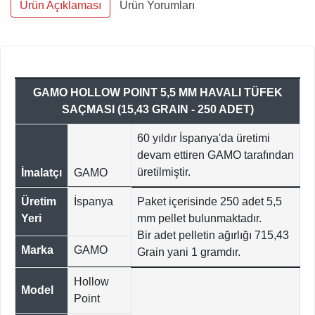
Ürün Açıklaması
Ürün Yorumları
GAMO HOLLOW POINT 5,5 MM HAVALI TÜFEK
SAÇMASI (15,43 GRAIN - 250 ADET)
60 yıldır İspanya'da üretimi
devam ettiren GAMO tarafından
üretilmiştir.
İmalatçı
GAMO
Üretim
İspanya
Paket içerisinde 250 adet 5,5
Yeri
mm pellet bulunmaktadır.
Bir adet pelletin ağırlığı 715,43
Marka
GAMO
Grain yani 1 gramdır.
Hollow
Model
Point