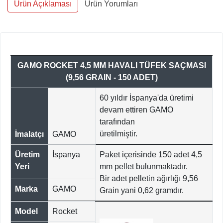
Ürün Açıklaması
Ürün Yorumları
GAMO ROCKET 4,5 MM HAVALI TÜFEK SAÇMASI
(9,56 GRAIN - 150 ADET)
60 yıldır İspanya'da üretimi
devam ettiren GAMO
tarafından
üretilmiştir.
İmalatçı
GAMO
Üretim
İspanya
Paket içerisinde 150 adet 4,5
Yeri
mm pellet bulunmaktadır.
Bir adet pelletin ağırlığı 9,56
Marka
GAMO
Grain yani 0,62 gramdır.
Model
Rocket