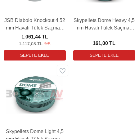
JSB Diabolo Knockout 4,52
Skypellets Dome Heavy 4,5
mm Havalı Tüfek Saçması
mm Havalı Tüfek Saçması
(13,43Grain - 400 Adet)
(9,56 Grain - 500 Adet)
1.061,44 TL
161,00 TL
1.117,08 TL
%5
Skypellets Dome Light 4,5
mm Havalı Tüfek Saçması