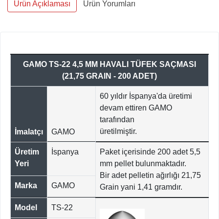
Ürün Açıklaması
Ürün Yorumları
GAMO TS-22 4,5 MM HAVALI TÜFEK SAÇMASI
(21,75 GRAIN - 200 ADET)
60 yıldır İspanya'da üretimi
devam ettiren GAMO
tarafından
üretilmiştir.
İmalatçı
GAMO
Üretim
İspanya
Paket içerisinde 200 adet 5,5
Yeri
mm pellet bulunmaktadır.
Bir adet pelletin ağırlığı 21,75
Marka
GAMO
Grain yani 1,41 gramdır.
Model
TS-22