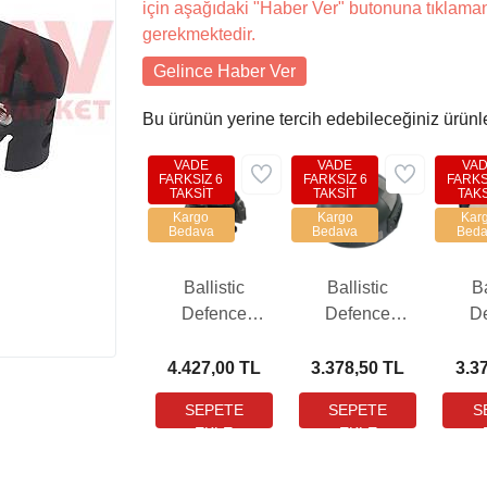
için aşağıdaki "Haber Ver" butonuna tıklama
gerekmektedir.
Gelince Haber Ver
Bu ürünün yerine tercih edebileceğiniz ürünl
VADE
VADE
VA
FARKSIZ 6
FARKSIZ 6
FARKS
TAKSİT
TAKSİT
TAKS
Kargo
Kargo
Kar
Bedava
Bedava
Beda
Ballistic
Ballistic
Ba
Defence
Defence
D
Polimer Siyah
Polimer OD
Poli
Kılıflı Airsoft
Green Airsoft
Airs
4.427,00 TL
3.378,50 TL
3.3
Kask
Kask