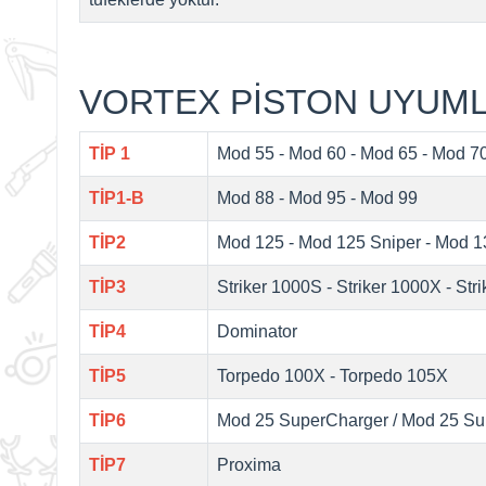
VORTEX PİSTON UYUM
TİP 1
Mod 55
-
Mod 60
-
Mod 65
-
Mod 7
TİP1-B
Mod 88
-
Mod 95
-
Mod 99
TİP2
Mod 125
-
Mod 125 Sniper
-
Mod 1
TİP3
Striker 1000S
-
Striker 1000X
-
Str
TİP4
Dominator
TİP5
Torpedo 100X
-
Torpedo 105X
TİP6
Mod 25 SuperCharger
/
Mod 25 Su
TİP7
Proxima