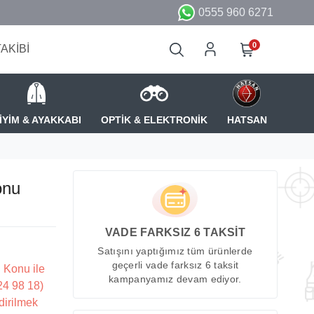
0555 960 6271
0
TAKİBİ
İYİM & AYAKKABI
OPTİK & ELEKTRONİK
HATSAN
onu
VADE FARKSIZ 6 TAKSİT
Satışını yaptığımız tüm ürünlerde
geçerli vade farksız 6 taksit
 Konu ile
kampanyamız devam ediyor.
224 98 18)
dirilmek