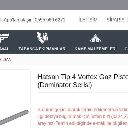
tsApp'tan ulaşın. 0555 960 6271
İLETİŞİM
SİPARİŞ 
AVALI
TABANCA EKİPMANLARI
KAMP MALZEMELERİ
G
ATSAN
Hatsan Tip 4 Vortex Gaz Pist
(Dominator Serisi)
Bu ürün geçici olarak temin edilememektedir.
ilgi detaylı bilgi almak için lütfen bizi (0224 
arayınız. Temin edildiğinde e-mail ile bilgilen