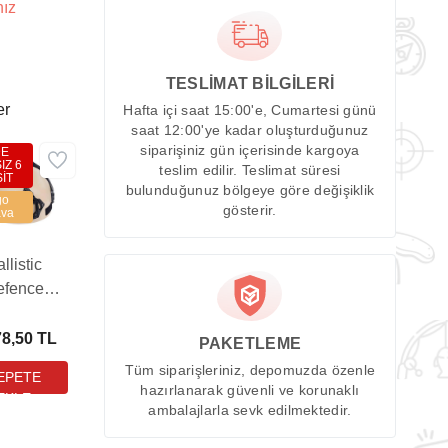
nız
TESLİMAT BİLGİLERİ
er
Hafta içi saat 15:00'e, Cumartesi günü
saat 12:00'ye kadar oluşturduğunuz
siparişiniz gün içerisinde kargoya
DE
IZ 6
teslim edilir. Teslimat süresi
İT
bulunduğunuz bölgeye göre değişiklik
go
gösterir.
va
llistic
efence
mer Camel
oft Kask
78,50 TL
PAKETLEME
Tüm siparişleriniz, depomuzda özenle
hazırlanarak güvenli ve korunaklı
ambalajlarla sevk edilmektedir.