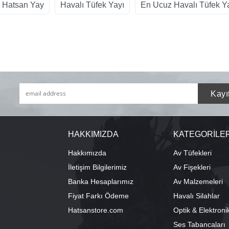
Hatsan Yay
Havalı Tüfek Yayı
En Ucuz Havalı Tüfek Y
HAKKIMIZDA
KATEGORİLE
Hakkımızda
Av Tüfekleri
İletişim Bilgilerimiz
Av Fişekleri
Banka Hesaplarımız
Av Malzemeleri
Fiyat Farkı Ödeme
Havalı Silahlar
Hatsanstore.com
Optik & Elektroni
Ses Tabancaları