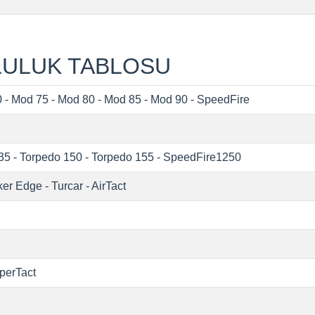
LULUK TABLOSU
0
-
Mod 75
-
Mod 80
-
Mod 85
-
Mod 90
-
SpeedFire
35
-
Torpedo 150
-
Torpedo 155
-
SpeedFire1250
iker Edge
-
Turcar
-
AirTact
perTact