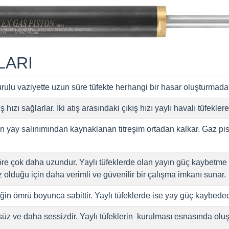
LARI
kurulu vaziyette uzun süre tüfekte herhangi bir hasar oluşturmadan
ş hızı sağlarlar. İki atış arasındaki çıkış hızı yaylı havalı tüfekl
çin yay salınımından kaynaklanan titreşim ortadan kalkar. Gaz p
göre çok daha uzundur. Yaylı tüfeklerde olan yayın güç kaybetme 
 olduğu için daha verimli ve güvenilir bir çalışma imkanı sunar.
eğin ömrü boyunca sabittir. Yaylı tüfeklerde ise yay güç kaybedece
süz ve daha sessizdir. Yaylı tüfeklerin kurulması esnasında olu