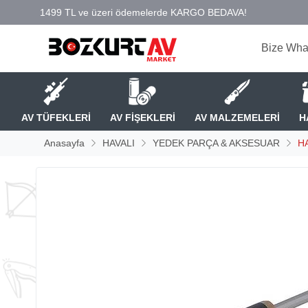
Bize Wha
AV TÜFEKLERİ
AV FİŞEKLERİ
AV MALZEMELERİ
H
Anasayfa
HAVALI
YEDEK PARÇA & AKSESUAR
H