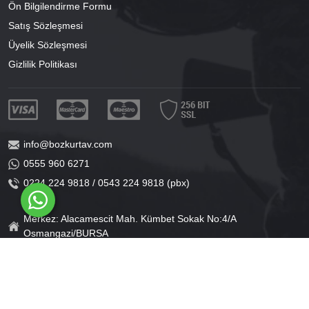
Ön Bilgilendirme Formu
Satış Sözleşmesi
Üyelik Sözleşmesi
Gizlilik Politikası
info@bozkurtav.com
0555 960 6271
0224 224 9818 / 0543 224 9818 (pbx)
Merkez: Alacamescit Mah. Kümbet Sokak No:4/A
Osmangazi/BURSA
Şube: Alacamescit Mah. Çancılar Cad. No:38
Osmangazi/BURSA
®