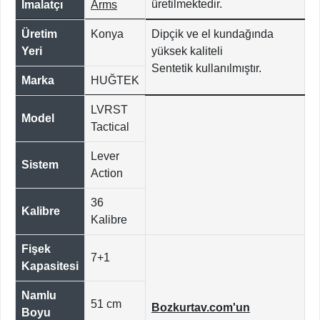
üretilmektedir.
İmalatçı
Arms
Üretim
Konya
Dipçik ve el kundağında
Yeri
yüksek kaliteli
Sentetik
kullanılmıştır.
Marka
HUĞTEK
LVRST
Model
Tactical
Lever
Sistem
Action
36
Kalibre
Kalibre
Fişek
7+1
Kapasitesi
Namlu
51 cm
Bozkurtav.com'un
Boyu