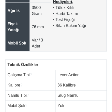
Hediyeleri;
3500
• Tüfek Kılıfı
Ağırlık
Gram
• Harbi Takımı
• Test Fişeği
Fişek
• Silah Bakım Yağı
76 mm
Yatağı
Var / 3
Mobil Şok
Adet
Teknik Özellikler
Çalışma Tipi
?
Lever Action
Kalibre
?
36 Kalibre
Namlu Tipi
?
Slug Namlu
Mobil Şok
?
Yok