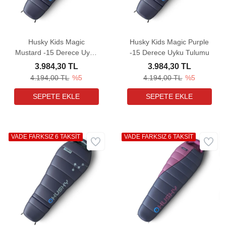
Husky Kids Magic
Husky Kids Magic Purple
Mustard -15 Derece Uyku
-15 Derece Uyku Tulumu
Tulumu
3.984,30 TL
3.984,30 TL
4.194,00 TL
%5
4.194,00 TL
%5
VADE FARKSIZ 6 TAKSİT
VADE FARKSIZ 6 TAKSİT