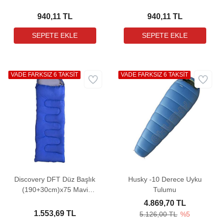
Uyku Tulumu
5/15° Uyku Tulumu
940,11 TL
940,11 TL
VADE FARKSIZ 6 TAKSİT
VADE FARKSIZ 6 TAKSİT
Discovery DFT Düz Başlık
Husky -10 Derece Uyku
(190+30cm)x75 Mavi
Tulumu
-5/-10° Uyku Tulumu
4.869,70 TL
1.553,69 TL
5.126,00 TL
%5