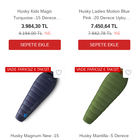
Husky Kids Magic
Husky Ladies Motion Blue
Turquoise -15 Derece
Pink -20 Derece Uyku
Uyku Tulumu
Tulumu
3.984,30 TL
7.450,64 TL
4.194,00 TL
%5
7.842,78 TL
%5
VADE FARKSIZ 6 TAKSİT
VADE FARKSIZ 6 TAKSİT
Husky Magnum New -15
Husky Mantilla -5 Derece