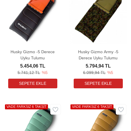
Husky Gizmo -5 Derece
Husky Gizmo Army -5
Uyku Tulumu
Derece Uyku Tulumu
5.454,06 TL
5.794,94 TL
5.741,12 TL
%5
6.099,94 TL
%5
VADE FARKSIZ 6 TAKSİT
VADE FARKSIZ 6 TAKSİT