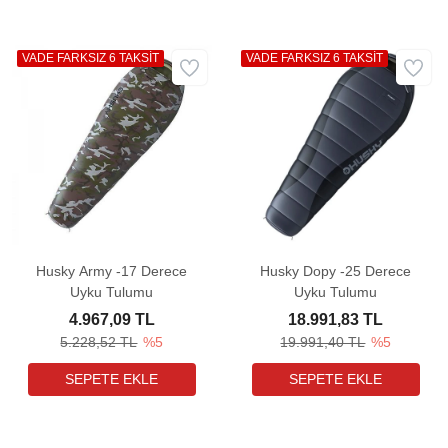
VADE FARKSIZ 6 TAKSİT
VADE FARKSIZ 6 TAKSİT
Husky Army -17 Derece
Husky Dopy -25 Derece
Uyku Tulumu
Uyku Tulumu
4.967,09 TL
18.991,83 TL
5.228,52 TL
%5
19.991,40 TL
%5