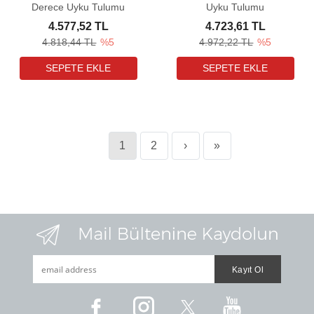
Derece Uyku Tulumu
Uyku Tulumu
4.577,52 TL
4.723,61 TL
4.818,44 TL
%5
4.972,22 TL
%5
1
2
›
»