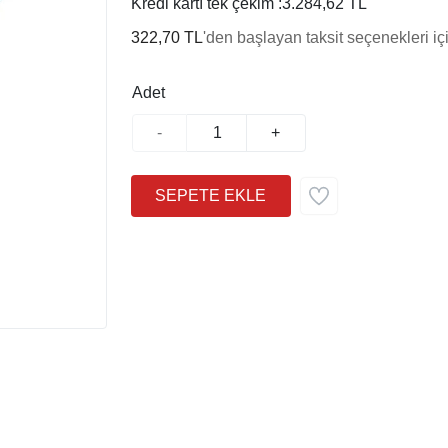
Kredi kartı tek çekim :
3.284,62 TL
322,70 TL
'den başlayan taksit seçenekleri iç
Adet
-
+