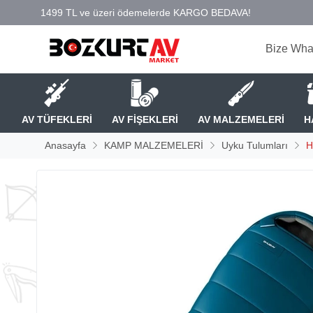
Bize Wha
AV TÜFEKLERİ
AV FİŞEKLERİ
AV MALZEMELERİ
H
Anasayfa
KAMP MALZEMELERİ
Uyku Tulumları
H