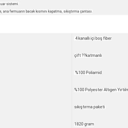
uar sistemi.
e, ana fermuarın bacak kısmını kapatma, sıkıştırma çantası.
4 kanallı içi boş fiber
çift ??katmanlı
%100 Poliamid
%100 Polyester Altıgen Yırtı
sıkıştırma paketi
1820 gram