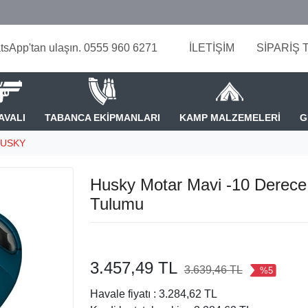
tsApp'tan ulaşın. 0555 960 6271
İLETİŞİM
SİPARİŞ 
AVALI
TABANCA EKİPMANLARI
KAMP MALZEMELERİ
G
USKY
Husky Motar Mavi -10 Derece
Tulumu
3.457,49 TL
3.639,46 TL
%5
Havale fiyatı :
3.284,62 TL