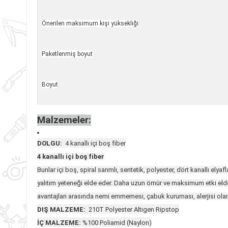
Önerilen maksimum kişi yüksekliği
Paketlenmiş boyut
Boyut
Malzemeler:
DOLGU:
4 kanallı içi boş fiber
4 kanallı içi boş fiber
Bunlar içi boş, spiral sarımlı, sentetik, polyester, dört kanallı e
yalıtım yeteneği elde eder. Daha uzun ömür ve maksimum etki elde e
avantajları arasında nemi emmemesi, çabuk kuruması, alerjisi olanl
DIŞ MALZEME:
210T Polyester Altıgen Ripstop
İÇ MALZEME:
%100 Poliamid (Naylon)