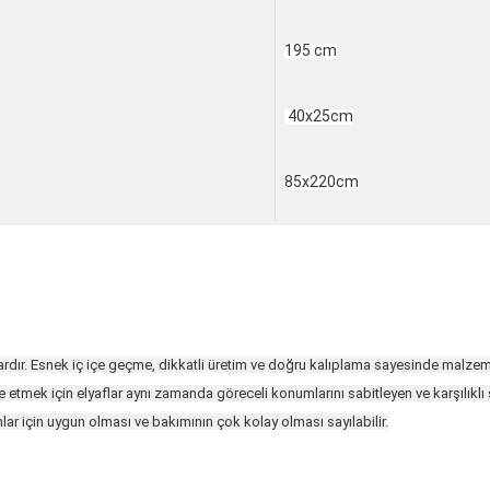
195 cm
40x25cm
85x220cm
lyaflardır. Esnek iç içe geçme, dikkatli üretim ve doğru kalıplama sayesinde malz
tmek için elyaflar aynı zamanda göreceli konumlarını sabitleyen ve karşılıklı s
ar için uygun olması ve bakımının çok kolay olması sayılabilir.