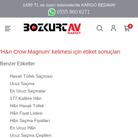
0555 960 6271
0
'H&n Crow Magnum' kelimesi için etiket sonuçları
Benzer Etiketler
Havalı Tüfek Saçması
Ucuz Saçma
En Ucuz Saçmalar
177 Kalibre H&n
H&n Havalı Tüfek
H&n Fiyat Listesi
H&n Saçma Fiyatları
En Ucuz H&n
Ucuz Saçma Çeşitleri