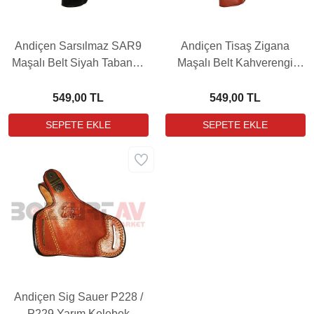
Andiçen Sarsılmaz SAR9
Andiçen Tisaş Zigana
Maşalı Belt Siyah Tabanca
Maşalı Belt Kahverengi
Kılıfı
Tabanca Kılıfı
549,00 TL
549,00 TL
Andiçen Sig Sauer P228 /
P229 Yarım Kelebek