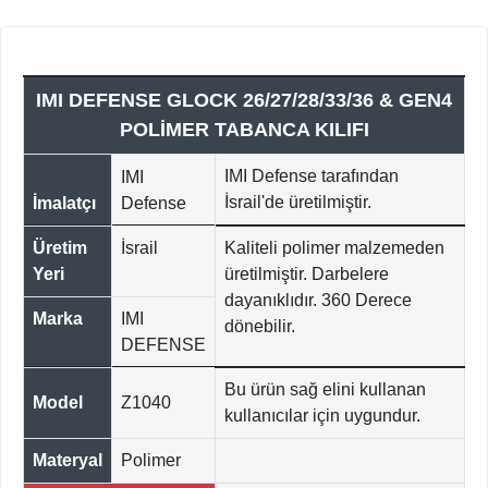
IMI DEFENSE GLOCK 26/27/28/33/36 & GEN4
POLİMER TABANCA KILIFI
IMI Defense tarafından
IMI
İsrail'de üretilmiştir.
İmalatçı
Defense
Üretim
İsrail
Kaliteli polimer malzemeden
Yeri
üretilmiştir. Darbelere
dayanıklıdır. 360 Derece
Marka
IMI
dönebilir.
DEFENSE
Bu ürün sağ elini kullanan
Model
Z1040
kullanıcılar için uygundur.
Materyal
Polimer